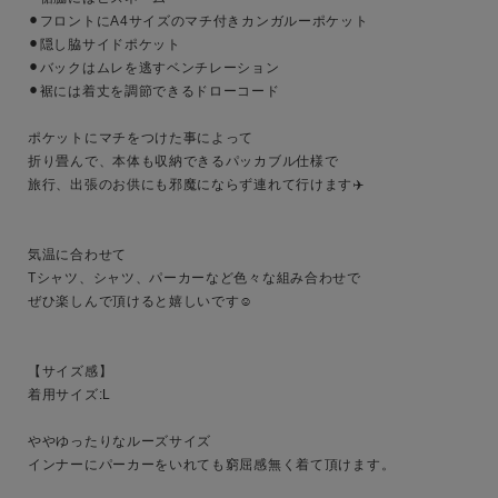
⚫︎フロントにA4サイズのマチ付きカンガルーポケット

⚫︎隠し脇サイドポケット

⚫︎バックはムレを逃すベンチレーション

⚫︎裾には着丈を調節できるドローコード

ポケットにマチをつけた事によって

キーワード
折り畳んで、本体も収納できるパッカブル仕様で

旅行、出張のお供にも邪魔にならず連れて行けます✈️

性別
気温に合わせて

MENS
LADIES
KIDS
Tシャツ、シャツ、パーカーなど色々な組み合わせで

ぜひ楽しんで頂けると嬉しいです☺️

カテゴリ
【サイズ感】

着用サイズ:L

サイズ
ややゆったりなルーズサイズ

インナーにパーカーをいれても窮屈感無く着て頂けます。
