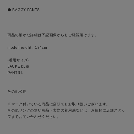
ブランド
⚫️ BAGGY PANTS

商品の細かな詳細は下記画像からもご確認頂けます。

model height：184cm

-着用サイズ-

JACKET:L※

PANTS:L

その他私物

※マーク付いている商品は店頭でもお取り扱いございます。

その他リンクの無い商品・実際の着用感などは、お気軽に店舗スタッ
フまでお問い合わせください。
