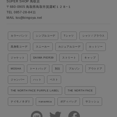
SUPER SHOP 鳥取店

〒680-0905 鳥取県鳥取市賀露町１２８−１

TEL 0857-28-8411

MAIL tss@bingoya.net
カラーパンツ
シンプルコーデ
Tシャツ
シャツ / ブラウス
高身長コーデ
スニーカー
カジュアルコーデ
カットソー
ジャケット
DAIWA PIER39
ストリート
キャップ
MOSHA
トートバッグ
別注
ブルゾン
アウトドア
ジャンパー
ハット
ベスト
THE NORTH FACE PURPLE LABEL
THE NORTH FACE
ナイモノネダリ
nanamica
ボディバッグ
サコッシュ