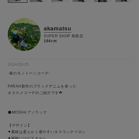
akamatsu
SUPER SHOP 鳥取店
184cm
2024/03/25
-春のモノトーンコーデ-

FARAH新作のブラックデニムを使った

オススメコーデのご紹介です☘️

⚫️MOSHA アノラック

【デザイン】

⚫︎素材は柔らかく着やすいタスランナイロン

⚫︎裾脇にはピスネーム
