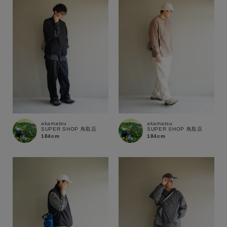
価格
～
商品タイプ
通常商品
予約商品
セール価格
WEB限定
在庫
akamatsu
akamatsu
SUPER SHOP 鳥取店
SUPER SHOP 鳥取店
在庫あり
在庫なし含む
184cm
184cm