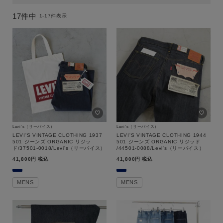
価格
17
件中
1
-
17
件表示
～
商品タイプ
通常商品
予約商品
セール
WEB限定
価格
在庫
在庫あり
在庫なし含む
Levi's（リーバイス）
Levi's（リーバイス）
LEVI'S VINTAGE CLOTHING 1937
LEVI'S VINTAGE CLOTHING 1944
501 ジーンズ ORGANIC リジッ
501 ジーンズ ORGANIC リジッド
ド/37501-0018/Levi's（リーバイス）
/44501-0088/Levi's（リーバイス）
指定した条件をクリア
41,800
税込
41,800
税込
この条件で絞り込む
MENS
MENS