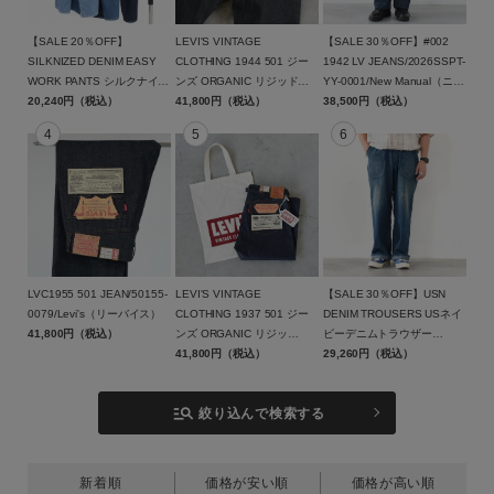
スカート
【SALE 20％OFF】
LEVI'S VINTAGE
【SALE 30％OFF】#002
SILKNIZED DENIM EASY
CLOTHING 1944 501 ジー
1942 LV JEANS/2026SSPT-
シューズ
WORK PANTS シルクナイズ
ンズ ORGANIC リジッド
YY-0001/New Manual（ニュ
ドデニム イージーワークパ
20,240円（税込）
/44501-0088/Levi's（リーバ
41,800円（税込）
ーマニュアル）【返品交換不
38,500円（税込）
グッズ
ンツ/AUT-182SD/AUTHEN
イス）
可】
JAPAN（オーセン ジャパ
ン）【返品交換不可】
サイズ
ブランド
LVC1955 501 JEAN/50155-
LEVI'S VINTAGE
【SALE 30％OFF】USN
0079/Levi's（リーバイス）
CLOTHING 1937 501 ジー
DENIM TROUSERS USネイ
41,800円（税込）
ンズ ORGANIC リジッ
ビーデニムトラウザー
カラー
ド/37501-0018/Levi's（リー
41,800円（税込）
ズ/2026SS-PT4-YT/New
29,260円（税込）
バイス）
Manual（ニューマニュア
ル）【返品交換不可】
manage_search
絞り込んで検索する
新着順
価格が安い順
価格が高い順