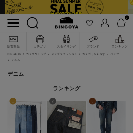
キーワード
0
性別
MENS
LADIES
KIDS
新着商品
カテゴリ
スタイリング
ブランド
ランキング
BINGOYA
カテゴリトップ
メンズファッション
カテゴリから探す
パンツ
デニム
カテゴリ
デニム
トップス
ランキング
ワンピース
アウター
パンツ
詳細検索