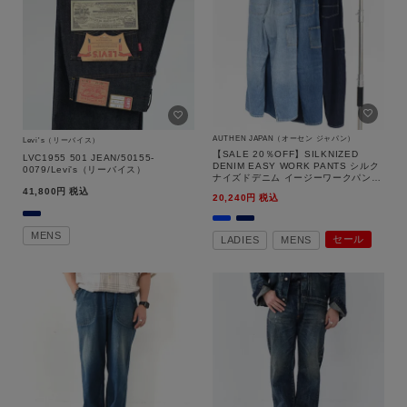
AUTHEN JAPAN（オーセン ジャパン）
Levi's（リーバイス）
【SALE 20％OFF】SILKNIZED
LVC1955 501 JEAN/50155-
DENIM EASY WORK PANTS シルク
0079/Levi's（リーバイス）
ナイズドデニム イージーワークパン
ツ/AUT-182SD/AUTHEN JAPAN（オ
41,800
税込
20,240
税込
ーセン ジャパン）【返品交換不可】
MENS
セール
LADIES
MENS