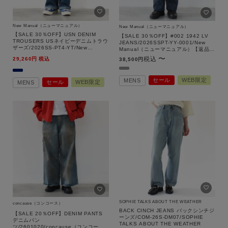
New Manual（ニューマニュアル）
New Manual（ニューマニュアル）
【SALE 30％OFF】USN DENIM
【SALE 30％OFF】#002 1942 LV
TROUSERS USネイビーデニムトラウ
JEANS/2026SSPT-YY-0001/New
ザーズ/2026SS-PT4-YT/New
Manual（ニューマニュアル）【返品交
Manual（ニューマニュアル）【返品交
換不可】
〜
税込
29,260
税込
38,500
換不可】
キーワード
セール
WEB限定
MENS
セール
WEB限定
MENS
性別
MENS
LADIES
KIDS
カテゴリ
SOPHIE TALKS ABOUT THE WEATHER
concause（コンコース）
サイズ
BACK CINCH JEANS バックシンチジ
【SALE 20％OFF】DENIM PANTS
ーンズ/COM-26S-DM07/SOPHIE
デニムパン
TALKS ABOUT THE WEATHER
ツ/2601020/concause（コンコー