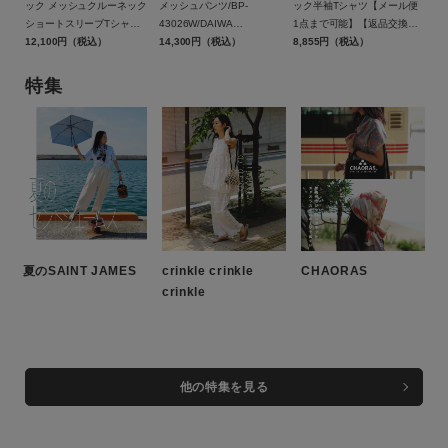
ック メッシュクルーネック
メッシュパンツ/BP-
ック半袖Tシャツ【メール便
ショートスリーブTシャ
43026W/DAIWA
1点まで可能】【返品交換不
ツ/BE-40026W/DAIWA
12,100円（税込）
PIER39（ダイワ ピア39）
14,300円（税込）
可】/SAINT JAMES（セント
8,855円（税込）
PIER39（ダイワ ピア39）
ジェームス）
特集
夏のSAINT JAMES
crinkle crinkle
CHAORAS
crinkle
他の特集を見る