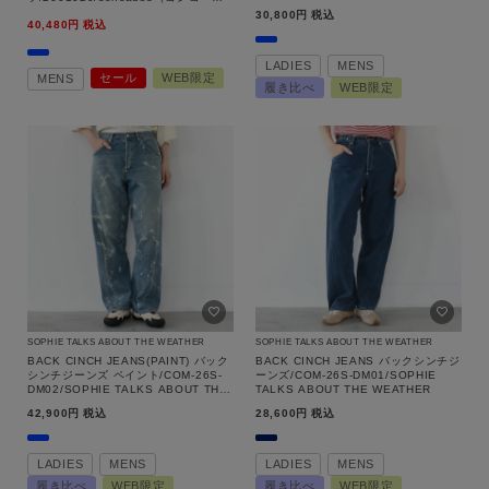
ス）【返品交換不可】
30,800
税込
40,480
税込
ブランド
LADIES
MENS
セール
WEB限定
MENS
履き比べ
WEB限定
SOPHIE TALKS ABOUT THE WEATHER
SOPHIE TALKS ABOUT THE WEATHER
BACK CINCH JEANS(PAINT) バック
BACK CINCH JEANS バックシンチジ
シンチジーンズ ペイント/COM-26S-
ーンズ/COM-26S-DM01/SOPHIE
DM02/SOPHIE TALKS ABOUT THE
TALKS ABOUT THE WEATHER
WEATHER
42,900
税込
28,600
税込
LADIES
MENS
LADIES
MENS
履き比べ
WEB限定
履き比べ
WEB限定