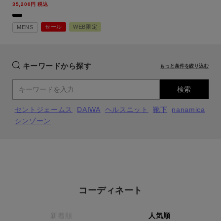
～
35,200
税込
13.5oz セルビッチデニム/marka（マ
ーカ）【返品交換不可】
商品タイプ
セール
WEB限定
MENS
通常商品
予約商品
セール価格
WEB限定
キーワードから探す
もっと条件を絞り込む
検索
在庫
在庫あり
在庫なし含む
セントジェームス
DAIWA
ヘルスニット
靴下
nanamica
シンゾーン
コーディネート
新着順
人気順