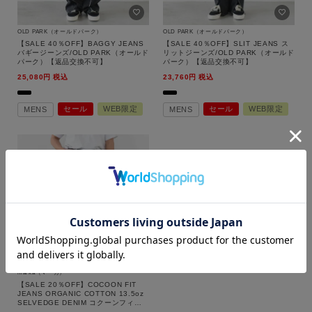
OLD PARK（オールドパーク）
OLD PARK（オールドパーク）
【SALE 40％OFF】BAGGY JEANS
【SALE 40％OFF】SLIT JEANS ス
バギージーンズ/OLD PARK（オールド
リットジーンズ/OLD PARK（オールド
パーク）【返品交換不可】
パーク）【返品交換不可】
25,080
税込
23,760
税込
セール
WEB限定
セール
WEB限定
MENS
MENS
カラー
marka（マーカ）
【SALE 20％OFF】COCOON FIT
価格
JEANS ORGANIC COTTON 13.5oz
SELVEDGE DENIM コクーンフィッ
トジーンズ / オーガニックコットン