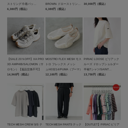
ストリング 巾着バッ
BROWN- ドローストリング
30,000円（税込）
グ/BAICYCLON by
6,380円（税込）
巾着バッグ ブラウン/BCL-
6,380円（税込）
Bagjack(バイシクロン バイ
95BGY-BR/BAICYCLON by
バッグジャック)【メール便1
Bagjack(バイシクロン バイ
点可能】
バッグジャック)【メール便1
点まで可能】
【SALE 20％OFF】XA PRO
MOSTRO FLEX MESH モス
PIRIAC LOOSE ピリアック
3D AMPHIB/SALOMON（サ
トロ フレックス メッシ
ルーズ ドロップショルダー
ロモン）【返品交換不可】
ュ/403214/PUMA（プーマ）
半袖Tシャツ/SAINT
14,960円（税込）
12,100円（税込）
JAMES(セントジェームス)
13,750円（税込）
この条件で絞り込む
TECH MESH CREW S/S テ
TECH MESH PANTS テック
【OUTLET】PIRIAC ピリア