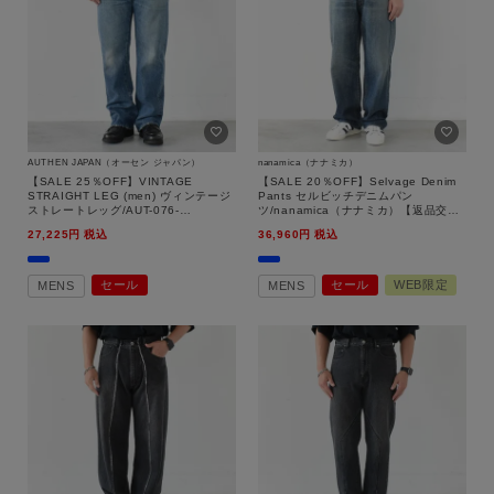
AUTHEN JAPAN（オーセン ジャパン）
nanamica（ナナミカ）
【SALE 25％OFF】VINTAGE
【SALE 20％OFF】Selvage Denim
STRAIGHT LEG (men) ヴィンテージ
Pants セルビッチデニムパン
ストレートレッグ/AUT-076-
ツ/nanamica（ナナミカ）【返品交換
002/AUTHEN JAPAN（オーセン ジャ
不可】
27,225
税込
36,960
税込
パン）【返品交換不可】
セール
セール
WEB限定
MENS
MENS