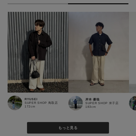
RYUSEI
岸本 優哉
SUPER SHOP 鳥取店
SUPER SHOP 米子店
172cm
183cm
もっと見る