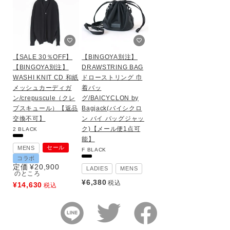
【SALE 30％OFF】
【BINGOYA別注】
【BINGOYA別注】
DRAWSTRING BAG
WASHI KNIT CD 和紙
ドローストリング 巾
メッシュカーディガ
着バッ
ン/crepuscule（クレ
グ/BAICYCLON by
プスキュール）【返品
Bagjack(バイシクロ
交換不可】
ン バイ バッグジャッ
ク)【メール便1点可
2
BLACK
能】
セール
MENS
F
BLACK
コラボ
定価
¥
20,900
LADIES
MENS
のところ
¥
6,380
税込
¥
14,630
税込