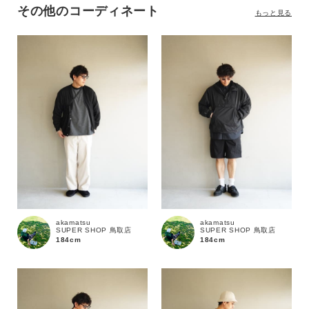
その他のコーディネート
もっと見る
カラー
価格
～
商品タイプ
akamatsu
akamatsu
SUPER SHOP 鳥取店
SUPER SHOP 鳥取店
通常商品
予約商品
184cm
184cm
セール価格
WEB限定
在庫