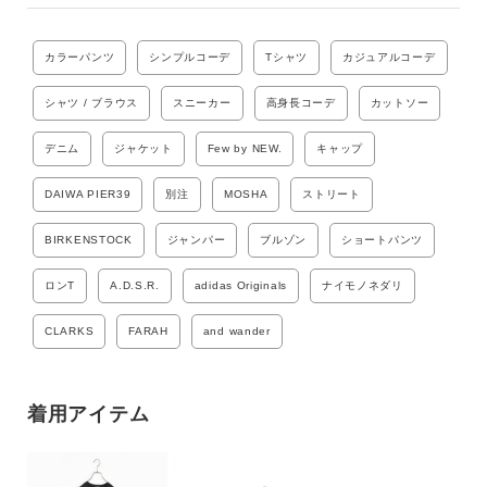
カラーパンツ
シンプルコーデ
Tシャツ
カジュアルコーデ
シャツ / ブラウス
スニーカー
高身長コーデ
カットソー
デニム
ジャケット
Few by NEW.
キャップ
DAIWA PIER39
別注
MOSHA
ストリート
BIRKENSTOCK
ジャンパー
ブルゾン
ショートパンツ
ロンT
A.D.S.R.
adidas Originals
ナイモノネダリ
CLARKS
FARAH
and wander
着用アイテム