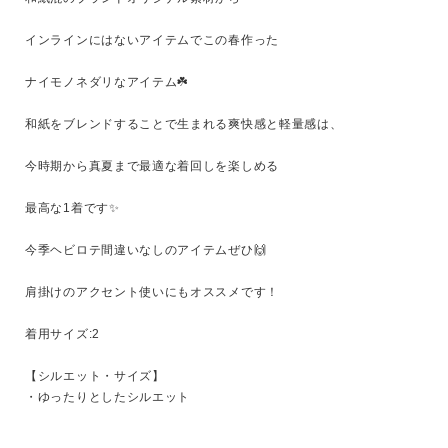
インラインにはないアイテムでこの春作った

ナイモノネダリなアイテム☘️

和紙をブレンドすることで生まれる爽快感と軽量感は、

今時期から真夏まで最適な着回しを楽しめる

最高な1着です✨

キーワード
今季ヘビロテ間違いなしのアイテムぜひ🙌

肩掛けのアクセント使いにもオススメです！

性別
着用サイズ:2

MENS
LADIES
KIDS
【シルエット・サイズ】

・ゆったりとしたシルエット

カテゴリ