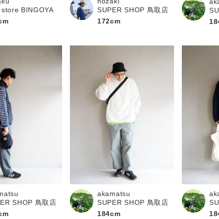
aku
nozaki
ak
 store BINGOYA
SUPER SHOP 鳥取店
S
cm
172cm
18
matsu
ak
akamatsu
PER SHOP 鳥取店
S
SUPER SHOP 鳥取店
cm
18
184cm