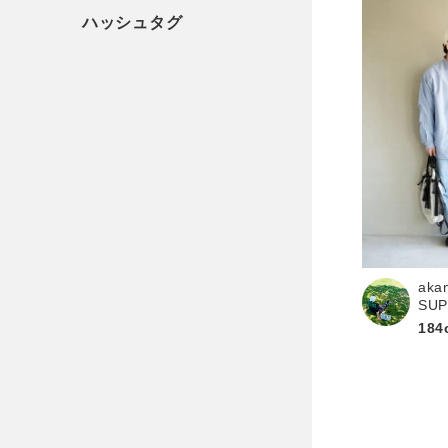
aka
SU
184