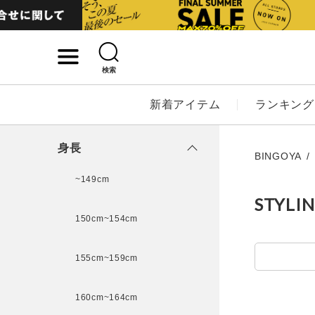
検索
詳細検索
新着アイテム
ランキング
キーワード
身長
BINGOYA
~149cm
STYLI
性別
150cm~154cm
MENS
LADI
155cm~159cm
カテゴリ
160cm~164cm