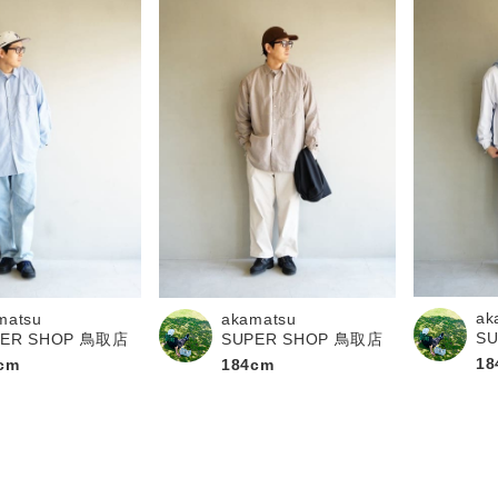
ak
matsu
akamatsu
S
PER SHOP 鳥取店
SUPER SHOP 鳥取店
18
cm
184cm