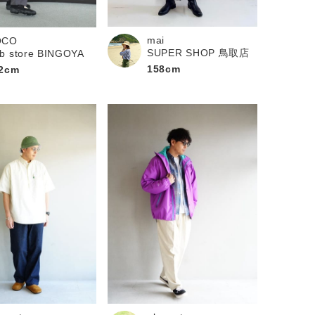
mai
OCO
SUPER SHOP 鳥取店
b store BINGOYA
158cm
2cm