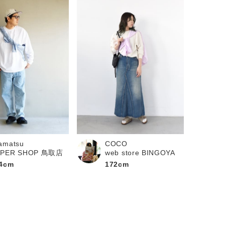
amatsu
COCO
UPER SHOP 鳥取店
web store BINGOYA
4cm
172cm