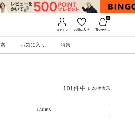
0
お気に入り
買い物かご
ログイン
検索
お気に入り
特集
101
件中
1
-
20
件表示
LADIES
BINGOYAについて