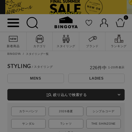
0
新着商品
カテゴリ
スタイリング
ブランド
ランキング
BINGOYA
スタイリング一覧
STYLING
226
件中
1
-
20
件表示
MENS
LADIES
詳細検索
manage_search
絞り込んで検索する
カラーパンツ
2026春夏
シンプルコーデ
サンダル
Tシャツ
THE SHINZONE