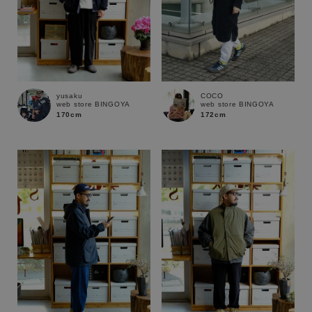
yusaku
COCO
web store BINGOYA
web store BINGOYA
170cm
172cm