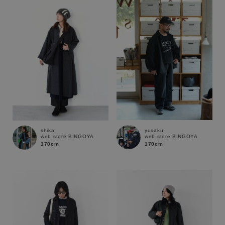
性別
MENS
LADIES
KIDS
カテゴリ
サイズ
yusaku
shika
web store BINGOYA
web store BINGOYA
ブランド
170cm
170cm