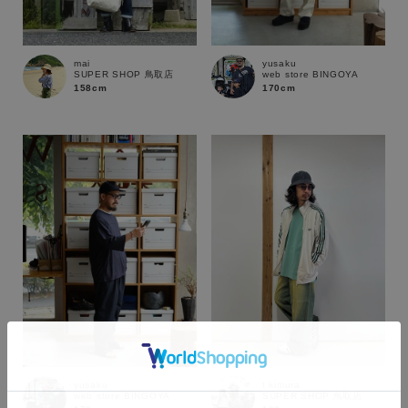
mai
yusaku
SUPER SHOP 鳥取店
web store BINGOYA
158cm
170cm
カラー
t.kimura
yusaku
SUPER SHOP 鳥取店
web store BINGOYA