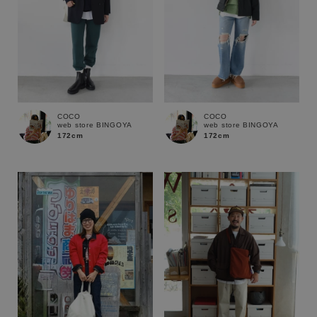
COCO
COCO
web store BINGOYA
web store BINGOYA
172cm
172cm