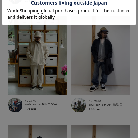
166cm
170cm
価格
～
商品タイプ
通常商品
予約商品
セール価格
WEB限定
在庫
yusaku
t.kimura
web store BINGOYA
SUPER SHOP 鳥取店
在庫あり
在庫なし含む
170cm
166cm