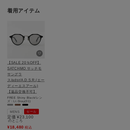
着用アイテム
【SALE 20％OFF】
SATCHMO サッチモ
サングラ
ス/adsr/A.D.S.R.(エー
ディーエスアール)
【返品交換不可】
FREE
Shiny Black/レン
ズ：Lt.Gray(01)
セール
MENS
定価
¥
23,100
のところ
¥
18,480
税込