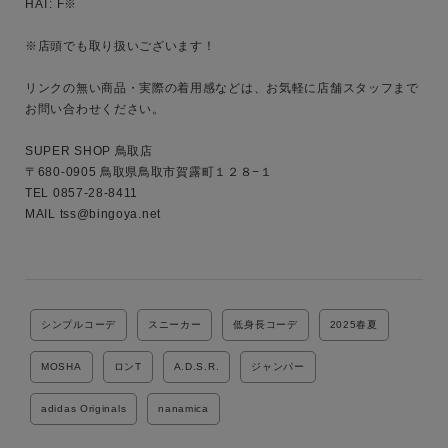
HAT: F※

※店頭でも取り扱いございます！

リンクの無い商品・実際の着用感などは、お気軽に店舗スタッフまで
お問い合わせください。

SUPER SHOP 鳥取店

〒680-0905 鳥取県鳥取市賀露町１２８−１

TEL 0857-28-8411

MAIL tss@bingoya.net

シンプルコーデ
スニーカー
低身長コーデ
2025春夏
MOSHA
ロンT
A.D.S.R.
ジャンパー
adidas Originals
nanamica