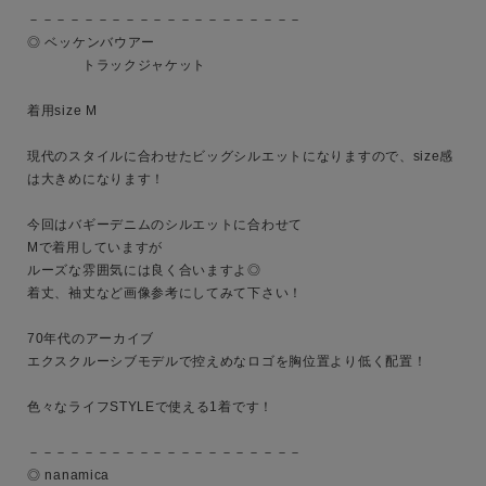
－－－－－－－－－－－－－－－－－－－－

◎ ベッケンバウアー 

　　　　トラックジャケット

着用size M

現代のスタイルに合わせたビッグシルエットになりますので、size感
は大きめになります！

今回はバギーデニムのシルエットに合わせて

Mで着用していますが

ルーズな雰囲気には良く合いますよ◎

着丈、袖丈など画像参考にしてみて下さい！

キーワード
70年代のアーカイブ

エクスクルーシブモデルで控えめなロゴを胸位置より低く配置！

性別
色々なライフSTYLEで使える1着です！

MENS
LADIES
KIDS
－－－－－－－－－－－－－－－－－－－－

◎ nanamica

カテゴリ