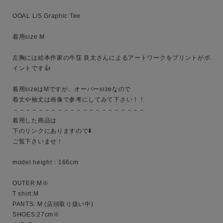
OOAL L/S Graphic Tee

着用size M

サイズ
左胸には絵本作家の牛窪 良太さんによるアートワークをプリントがポ
イントです👍

ブランド
着用sizeはMですが、オーバーsizeなので

着丈や袖丈は画像で参考にしてみて下さい！！

－－－－－－－－－－－－－－－－－－－－－

着用した商品は

下のリンクにありますので⬇️

ご覧下さいませ！

model height：166cm

OUTER:M※

T shirt:M

PANTS: M (店頭取り扱い中)

SHOES:27cm※ 
