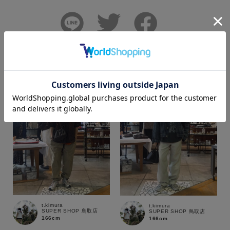
その他のコーディネート
もっと見る
カラー
価格
～
商品タイプ
通常商品
予約商品
t.kimura
t.kimura
SUPER SHOP 鳥取店
SUPER SHOP 鳥取店
セール価格
WEB限定
166cm
166cm