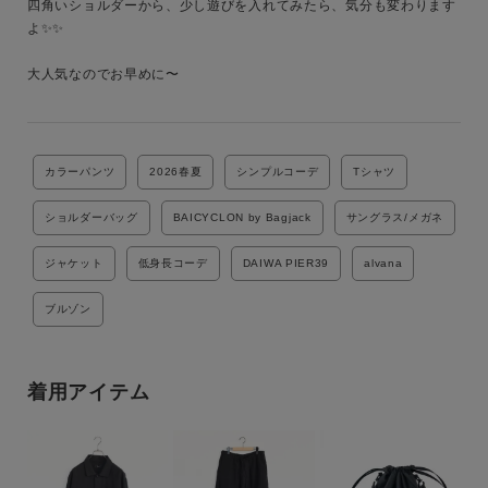
四角いショルダーから、少し遊びを入れてみたら、気分も変わります
よ✨✨

大人気なのでお早めに〜

カラーパンツ
2026春夏
シンプルコーデ
Tシャツ
ショルダーバッグ
BAICYCLON by Bagjack
サングラス/メガネ
ジャケット
低身長コーデ
DAIWA PIER39
alvana
ブルゾン
着用アイテム