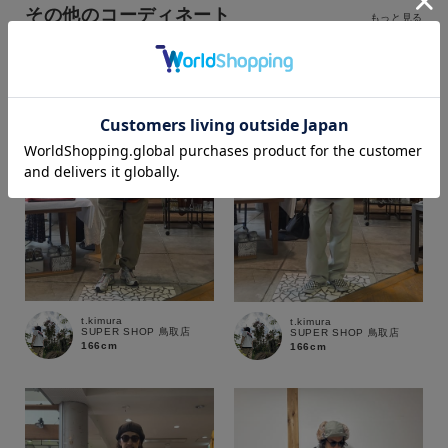
その他のコーディネート
もっと見る
カラー
価格
～
商品タイプ
t.kimura
t.kimura
SUPER SHOP 鳥取店
SUPER SHOP 鳥取店
通常商品
予約商品
166cm
166cm
セール価格
WEB限定
在庫