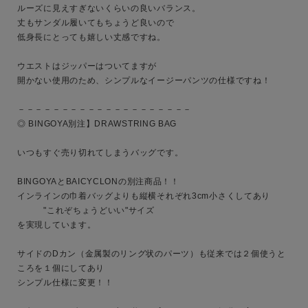
ルーズに見えすぎないくらいの良いバランス。

丈もサンダル履いてもちょうど良いので

低身長にとっても嬉しい丈感ですね。

サイズ
ウエストはジッパーはついてますが

開かない使用のため、シンプルなイージーパンツの仕様ですね！

ブランド
－－－－－－－－－－－－－－－－－－－－

◎ BINGOYA別注】DRAWSTRING BAG 

いつもすぐ売り切れてしまうバッグです。

BINGOYAとBAICYCLONの別注商品！！

インラインの巾着バッグよりも縦横それぞれ3cm小さくしてあり

　　　"これぞちょうどいい"サイズ

を実現しています。

サイドのDカン（金属製のリング状のパーツ）も従来では２個使うと
ころを１個にしてあり

シンプル仕様に変更！！
