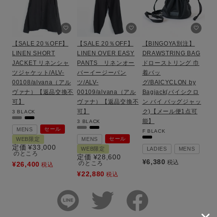
【SALE 20％OFF】
【SALE 20％OFF】
【BINGOYA別注】
LINEN SHORT
LINEN OVER EASY
DRAWSTRING BAG
JACKET リネンシャ
PANTS リネンオー
ドローストリング 巾
ツジャケット/ALV-
バーイージーパン
着バッ
00108/alvana（アル
ツ/ALV-
グ/BAICYCLON by
ヴァナ）【返品交換不
00109/alvana（アル
Bagjack(バイシクロ
可】
ヴァナ）【返品交換不
ン バイ バッグジャッ
可】
ク)【メール便1点可
3
BLACK
能】
3
BLACK
セール
MENS
F
BLACK
セール
WEB限定
MENS
定価
¥
33,000
WEB限定
LADIES
MENS
のところ
定価
¥
28,600
¥
6,380
税込
のところ
¥
26,400
税込
¥
22,880
税込