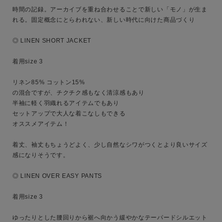
時間の記録。アーカイブを重ね合わせることで新しい「モノ」が生ま
れる。固定概念にとらわれない、新しい時代に向けた商品づくり

◎ LINEN SHORT JACKET

着用size 3

リネン85% コットン15%

の混合ですが、チクチク感もなく清涼感もあり

半袖に軽く羽織れるアイテムでもあり

セットアップで大人な着こなしもできる

キーワード
オススメアイテム！

着丈、袖丈もちょうどよく、少し自然なシワがつくとより良いサイズ
感になりそうです。

性別
◎ LINEN OVER EASY PANTS

MENS
LADIES
KIDS
着用size 3

カテゴリ
ゆったりとした腰回りから裾へ向かう緩やかなテーパードシルエット
