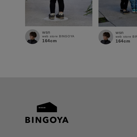
wsn
wsn
web store BINGOYA
web store B
164cm
164cm