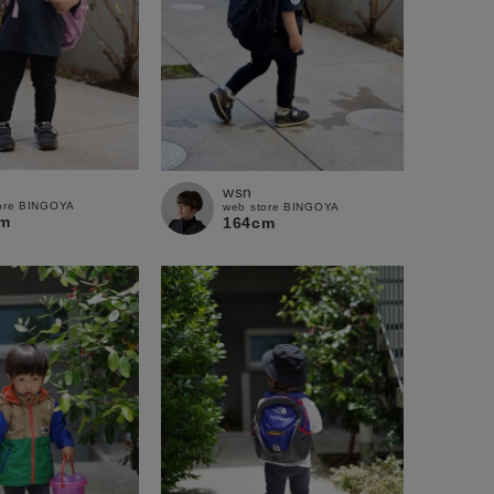
wsn
ore BINGOYA
web store BINGOYA
m
164cm