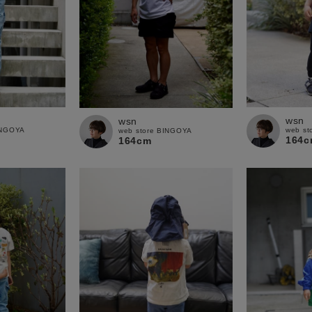
wsn
wsn
INGOYA
web st
web store BINGOYA
164c
164cm