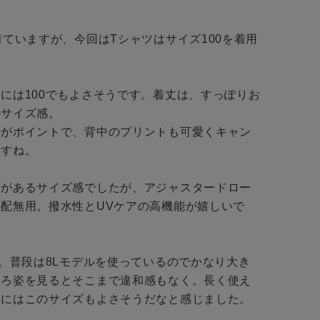
店舗一覧
会社概要
着ていますが、今回はTシャツはサイズ100を着用
予約商品
採用情報
ギフトカード
WEB限定
には100でもよさそうです。着丈は、すっぽりお
サイズ感。

ンがポイントで、背中のプリントも可愛くキャン
すね。

在庫なし含む
裕があるサイズ感でしたが、アジャスタードロー
配無用。撥水性とUVケアの高機能が嬉しいで
BINGOYA
量。普段は8Lモデルを使っているのでかなり大き
後ろ姿を見るとそこまで違和感もなく。長く使え
無料公式アプリダウンロード
にはこのサイズもよさそうだなと感じました。
