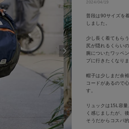
2024/04/19
条件絞り込み検索
商品タイプ
カテゴリから探す
普段は90サイズを
通常商品
しました。

スタイリングから探す
ブランドから探す
セール価格
少し長く着てもらう
WEB限定アイテムを探す
尻が隠れるくらいの
腕についたワッペ
履き比べ可能商品から探す
在庫
プに行きたくなりま
在庫あり
お知らせ・ご利用ガイド
帽子は少しまだ余
コードがあるので心
お知らせ
す。

ご利用ガイド
リュックは15L容
この条件で絞り込む
ギフトラッピング
く感じましたが、
お問い合わせ
そうだからコスパ的