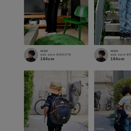
wsn
wsn
web store BINGOYA
web store B
164cm
164cm