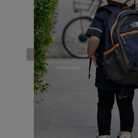
サイズ
ゲスト
様
ブランド
ログイン / マイページ
お気に入りアイテム
注文履歴