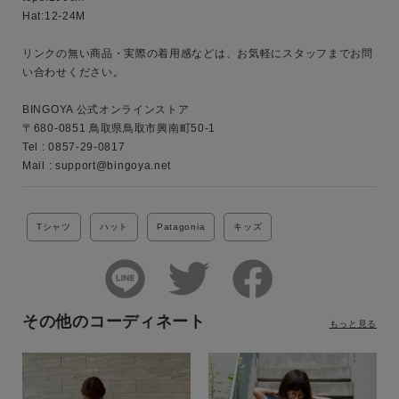
Hat:12-24M

カテゴリ
リンクの無い商品・実際の着用感などは、お気軽にスタッフまでお問
い合わせください。

サイズ
BINGOYA 公式オンラインストア

〒680-0851 鳥取県鳥取市興南町50-1

Tel : 0857-29-0817

Mail : support@bingoya.net 
ブランド
Tシャツ
ハット
Patagonia
キッズ
その他のコーディネート
もっと見る