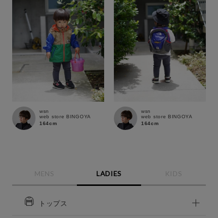
wsn
wsn
web store BINGOYA
web store BINGOYA
164cm
164cm
MENS
LADIES
KIDS
トップス