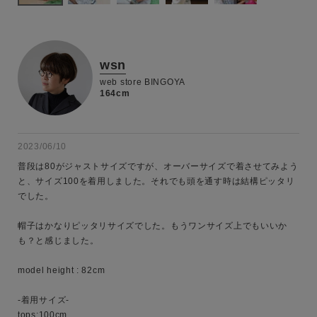
wsn
web store BINGOYA
164cm
2023/06/10
普段は80がジャストサイズですが、オーバーサイズで着させてみよう
と、サイズ100を着用しました。それでも頭を通す時は結構ピッタリ
でした。

キーワード
帽子はかなりピッタリサイズでした。もうワンサイズ上でもいいか
も？と感じました。

性別
model height : 82cm

MENS
LADIES
KIDS
-着用サイズ-

tops:100cm
