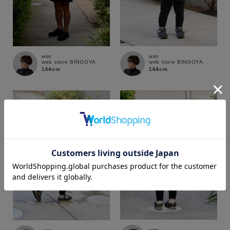
wsn
wsn
web store BINGOYA
web store BINGOYA
164cm
164cm
カラー
価格
～
wsn