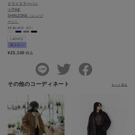
クライスラーパン
ツ/THE
SHINZONE（シンゾ
ーン）
36
BLACK（07）
LADIES
履き比べ
¥
23,100
税込
その他のコーディネート
もっと見る