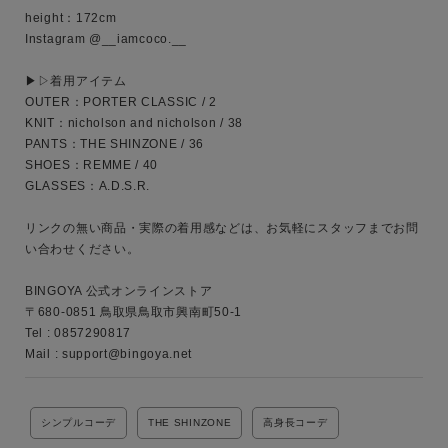
height：172cm

Instagram @__iamcoco.__

キーワード
▶︎▷着用アイテム

OUTER：PORTER CLASSIC / 2

KNIT：nicholson and nicholson / 38

PANTS：THE SHINZONE / 36

性別
SHOES：REMME / 40

GLASSES：A.D.S.R.

MENS
LADIES
KIDS
リンクの無い商品・実際の着用感などは、お気軽にスタッフまでお問
カテゴリ
い合わせください。

BINGOYA 公式オンラインストア

〒680-0851 鳥取県鳥取市興南町50-1

サイズ
Tel : 0857290817

Mail : support@bingoya.net
ブランド
シンプルコーデ
THE SHINZONE
高身長コーデ