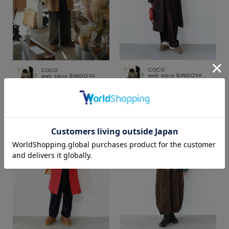
COCO
COCO
web store BINGOYA
web store BINGOYA
172cm
172cm
カラー
価格
～
商品タイプ