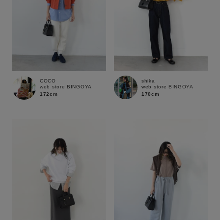
shika
COCO
web store BINGOYA
web store BINGOYA
170cm
172cm