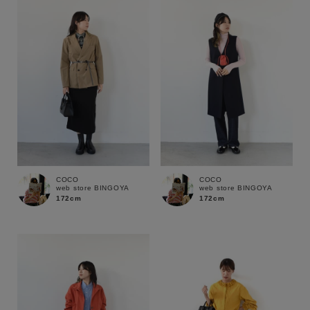
性別
MENS
LADIES
KIDS
カテゴリ
サイズ
COCO
COCO
web store BINGOYA
web store BINGOYA
ブランド
172cm
172cm