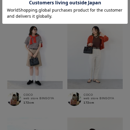
170cm
158cm
価格
～
商品タイプ
通常商品
予約商品
セール価格
WEB限定
在庫
COCO
COCO
web store BINGOYA
web store BINGOYA
在庫あり
在庫なし含む
172cm
172cm