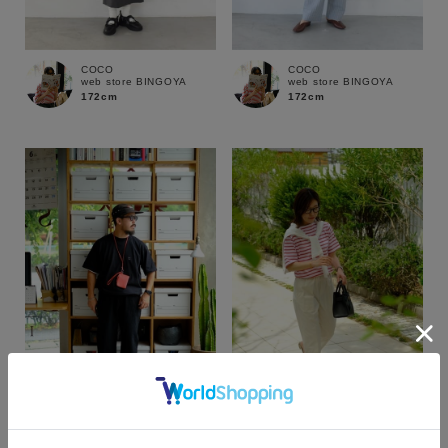
COCO
COCO
web store BINGOYA
web store BINGOYA
172cm
172cm
カラー
yusaku
mai
web store BINGOYA
SUPER SHOP 鳥取店