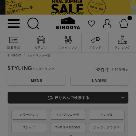
0
新着商品
カテゴリ
スタイリング
ブランド
ランキング
BINGOYA
スタイリング一覧
STYLING
92
件中
1
-
20
件表示
MENS
LADIES
詳細検索
manage_search
絞り込んで検索する
カラーパンツ
シンプルコーデ
サンダル
Tシャツ
THE SHINZONE
シャツ / ブラウス