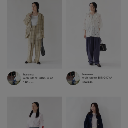
性別
MENS
LADIES
KIDS
カテゴリ
サイズ
haruna
haruna
web store BINGOYA
web store BINGOYA
ブランド
163cm
163cm