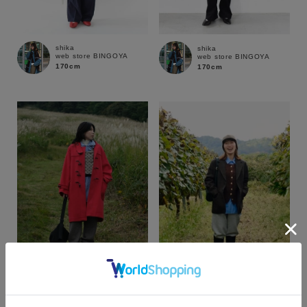
shika
shika
web store BINGOYA
web store BINGOYA
170cm
170cm
カラー
mai
COCO
SUPER SHOP 鳥取店
web store BINGOYA