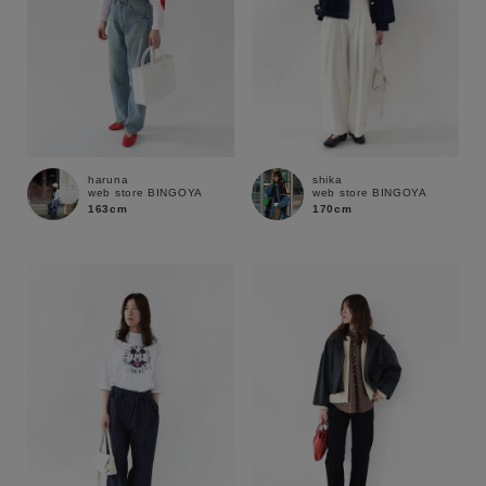
haruna
shika
web store BINGOYA
web store BINGOYA
163cm
170cm