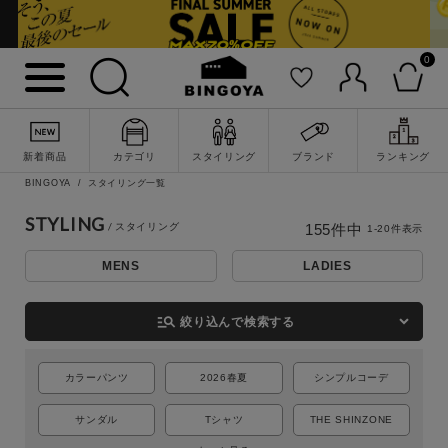
0
新着商品
カテゴリ
スタイリング
ブランド
ランキング
BINGOYA
スタイリング一覧
STYLING
155
件中
1
-
20
件表示
MENS
LADIES
詳細検索
manage_search
絞り込んで検索する
カラーパンツ
2026春夏
シンプルコーデ
サンダル
Tシャツ
THE SHINZONE