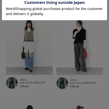
158cm
172cm
価格
～
商品タイプ
通常商品
予約商品
セール価格
WEB限定
在庫
shika
shika
web store BINGOYA
web store BINGOYA
在庫あり
在庫なし含む
170cm
170cm