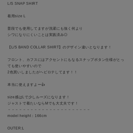
L/S SNAP SHIRT 

ブランド
着用size L

普段でも使用してますが洗濯にも強く何より

シワになりにくいことは実践済み◎

【L/S BAND COLLAR SHIRT】のデザイン違いとなります！

フロント、カフスにはアクセントにもなるスナップボタン仕様がとっ
ても使いやすいので

2色買いしましたがヘビロテしてます！！

本当に使えますよー👍

size感はLで少しルーズになります！

ジャストで着たいならMでも大丈夫です！

－－－－－－－－－－－－－－－－－－－－－－

model height：166cm

OUTER:L
