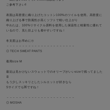
ご参考下さい‼︎

表面は高密度に織り上げたコットン100%のツイルを使用。高密度に
織り上げる事で防風性が高くソフトで軽い仕上がり

中わたは、100%リサイクル原料を使用した保温性と軽量性に優れて
いるので、見た目よりも着やすいですね！

キーワード
冬支度はお早めに☃️

－－－－－－－－－－－－－－－－－－－－－－

◎ TECH SWEAT PANTS

性別
着用size M

MENS
LADIES
KIDS
最近は見かけないスウェットでのオリーブがいいsizeで残ってました
👖

カテゴリ
もう少しスッキリとしたシルエットが好きなら

Sサイズでも🆗ですね！

－－－－－－－－－－－－－－－－－－－－－－

サイズ
◎ MOSHA
