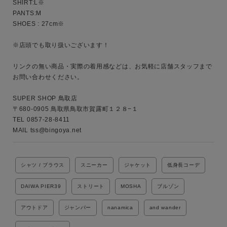
SHIRT:L※

PANTS:M

SHOES : 27cm※

※店頭でも取り扱いございます！

リンクの無い商品・実際の着用感などは、お気軽に店舗スタッフまで
お問い合わせください。

SUPER SHOP 鳥取店

〒680-0905 鳥取県鳥取市賀露町１２８−１

TEL 0857-28-8411

MAIL tss@bingoya.net
シャツ / ブラウス
スニーカー
ジャケット
低身長コーデ
DAIWA PIER39
ストリート
MOSHA
ブルゾン
アウトドア
ジャンパー
nanamica
and wander