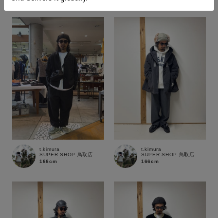
価格
～
商品タイプ
通常商品
予約商品
セール価格
WEB限定
在庫
在庫あり
在庫なし含む
t.kimura
t.kimura
SUPER SHOP 鳥取店
SUPER SHOP 鳥取店
166cm
166cm