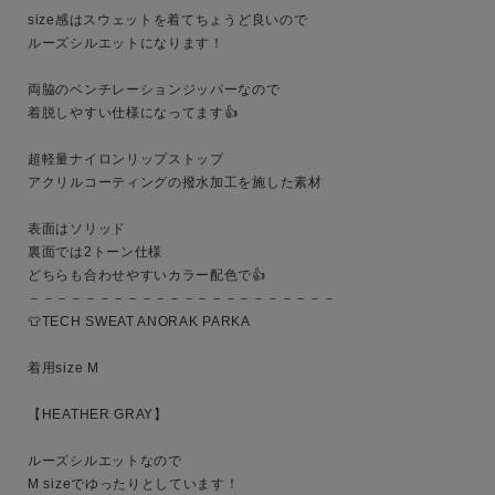
size感はスウェットを着てちょうど良いので

ルーズシルエットになります！

両脇のベンチレーションジッパーなので

着脱しやすい仕様になってます👍

超軽量ナイロンリップストップ

アクリルコーティングの撥水加工を施した素材

表面はソリッド

裏面では2トーン仕様

どちらも合わせやすいカラー配色で👍

－－－－－－－－－－－－－－－－－－－－－－

👕TECH SWEAT ANORAK PARKA

キーワード
着用size M

【HEATHER GRAY】

性別
ルーズシルエットなので

MENS
LADIES
KIDS
M sizeでゆったりとしています！
