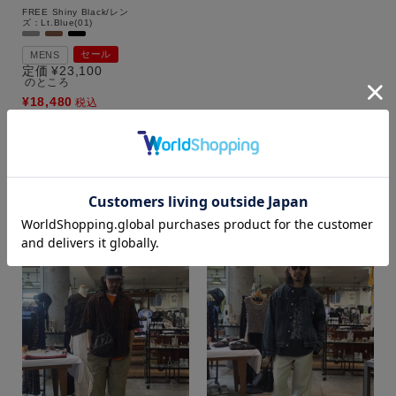
FREE
Shiny Black/レン
ズ：Lt.Blue(01)
セール
MENS
定価
¥
23,100
のところ
¥
18,480
税込
カラー
その他のコーディネート
もっと見る
価格
～
商品タイプ
通常商品
予約商品