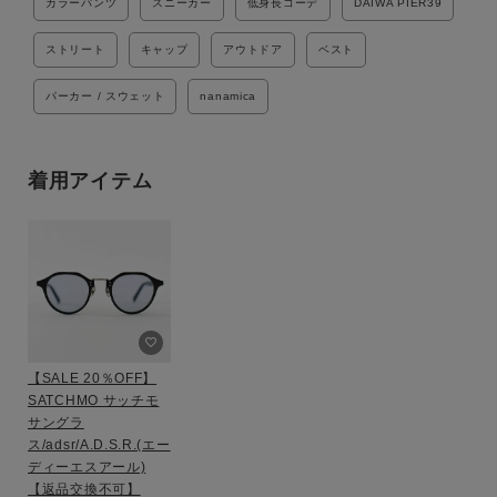
カラーパンツ
スニーカー
低身長コーデ
DAIWA PIER39
ストリート
キャップ
アウトドア
ベスト
パーカー / スウェット
nanamica
着用アイテム
【SALE 20％OFF】
SATCHMO サッチモ
サングラ
ス/adsr/A.D.S.R.(エー
ディーエスアール)
【返品交換不可】