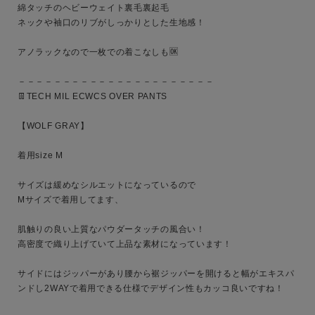
綿タッチのヘビーウェイト裏毛裏起毛

カテゴリ
ネックや袖口のリブがしっかりとした生地感！

アノラックなので一枚での着こなしも🆗

サイズ
－－－－－－－－－－－－－－－－－－－－－－

👖TECH MIL ECWCS OVER PANTS

【WOLF GRAY】

ブランド
着用size M

サイズは緩めなシルエットになっているので

Mサイズで着用してます、

肌触りの良い上質なパウダータッチの風合い！

高密度で織り上げていて上品な素材になっています！

サイドにはジッパーがあり腰から裾ジッパーを開けると幅がエキスパ
ンドし2WAYで着用できる仕様でデザイン性もカッコ良いですね！
