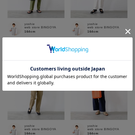
yoshie
yoshie
web store BINGOYA
web store BINGOYA
164cm
164cm
カラー
価格
～
商品タイプ
yoshie
yoshie
web store BINGOYA
web store BINGOYA
通常商品
予約商品
164cm
164cm