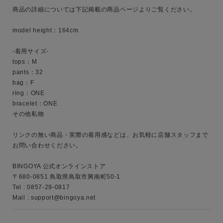
商品の詳細については下記掲載の商品ページよりご覧ください。

キーワード
model height：164cm 

-着用サイズ-

tops：M

性別
pants：32

bag：F

MENS
LADIES
KIDS
ring：ONE

bracelet：ONE

その他私物

カテゴリ
リンクの無い商品・実際の着用感などは、お気軽に店舗スタッフまで
お問い合わせください。

サイズ
BINGOYA 公式オンラインストア

〒680-0851 鳥取県鳥取市興南町50-1

Tel : 0857-29-0817

Mail : support@bingoya.net
ブランド