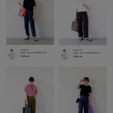
yoshie
yoshie
web store BINGOYA
web store BINGOYA
164cm
164cm