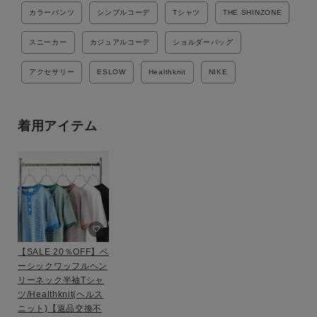
カラーパンツ
シンプルコーデ
Tシャツ
THE SHINZONE
スニーカー
カジュアルコーデ
ショルダーバッグ
アクセサリー
ESLOW
Healthknit
NIKE
着用アイテム
【SALE 20％OFF】ベ
ーシックワッフルヘン
リーネック半袖Tシャ
ツ/Healthknit(ヘルス
ニット)【返品交換不