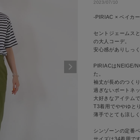
2023/07/10
商品タイプ
アイテムを探す
-PIRIAC × ベイカ
通常商品
条件絞り込み検索
セントジェームス
セール価格
カテゴリから探す
の大人コーデ。

安心感がありしっく
スタイリングから探す
在庫
ブランドから探す
PIRIACはNEIG
た。

WEB限定アイテムを探す
在庫あり
袖丈が長めのつく
履き比べ可能商品から探す
過ぎないボートネ
大好きなアイテムで
T3着用でややゆと
お知らせ・ご利用ガイド
薄手でとても涼しく
この条件で絞り込む
お知らせ
シンゾーンの定番ベ
ご利用ガイド
サイズは34着用です