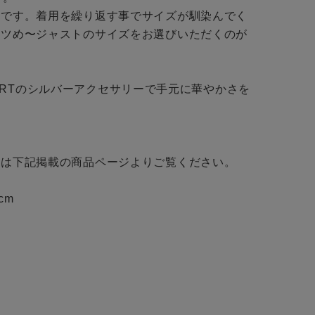
BINGOYA
トです。着用を繰り返す事でサイズが馴染んでく
無料公式アプリダウンロード
キツめ〜ジャストのサイズをお選びいただくのが
UDIBERTのシルバーアクセサリーで手元に華やかさを
は下記掲載の商品ページよりご覧ください。

m 
