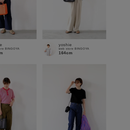
e
yoshie
ore BINGOYA
web store BINGOYA
m
164cm