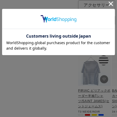
アクセサリー
トートバッグ
着用アイテム
PIRIAC ピリアックボ
BA
ーダー半袖Tシャ
カ
ツ/SAINT JAMES(セ
SH
ントジェームス)
ン)
T3
NEIGE/NOIR
34