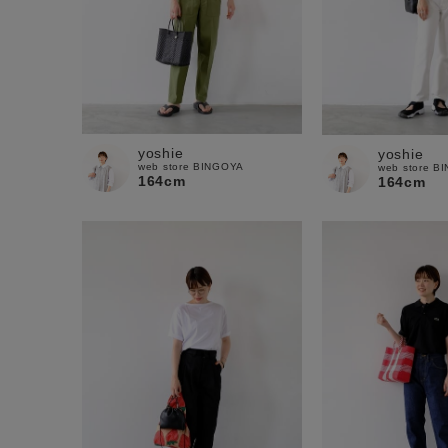
yoshie
yoshie
web store BINGOYA
web store B
164cm
164cm