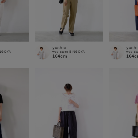
yoshie
yoshi
INGOYA
web store BINGOYA
web st
164cm
164c