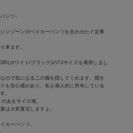
BINGOYAについて
ーパンツ-

予約商品
店舗一覧
とシンゾーンのベイカーパンツを合わせたド定番
WEB限定
会社概要
り来ます。

採用情報
ギフトカード
E/NOIR(ホワイト/ブラック)のT3サイズを着用しまし
在庫なし含む
りなので気になる二の腕を隠してくれます。開き
ックも安心感があり、私も個人的に所有している
す。

りのあるサイズ感。

夏は大変重宝しますよ。

イカーパンツ。

。
