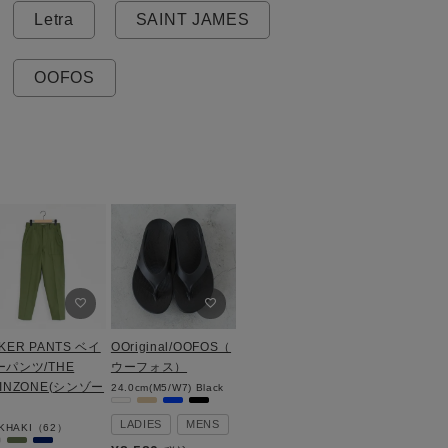
Letra
SAINT JAMES
OOFOS
KER PANTS ベイ
OOriginal/OOFOS（
ーパンツ/THE
ウーフォス）
INZONE(シンゾー
24.0cm(M5/W7)
Black
LADIES
MENS
KHAKI（62）