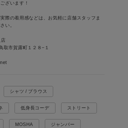
ございます！

・実際の着用感などは、お気軽に店舗スタッフま
さい。

店

取県鳥取市賀露町１２８−１

net
シャツ / ブラウス
ネ
低身長コーデ
ストリート
MOSHA
ジャンパー