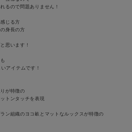
BINGOYA
れるので問題ありません！

無料公式アプリダウンロード
感じる方

の身長の方

と思います！

も

9らしいアイテムです！

りが特徴の

ットンタッチを表現

グラン組織のヨコ畝とマットなルックスが特徴の