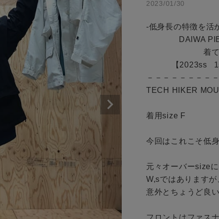
2023/01/30
商品タイプ
アイテムを探す
-低身長の特徴を活か
通常商品
　　　　DAIWA PIE
条件絞り込み検索
　　　　　　　着てみ
セール価格
           【2023ss   1st   delivery W,s】

カテゴリから探す
－－－－－－－－－
スタイリングから探す
TECH HIKER MOU
在庫
ブランドから探す
着用size F

WEB限定アイテムを探す
在庫あり
履き比べ可能商品から探す
今回はこれこそ低身
元々オーバーsize
お知らせ・ご利用ガイド
W,sではありますが
この条件で絞り込む
意外とちょうど良い
お知らせ
ご利用ガイド
フロントはファスナ