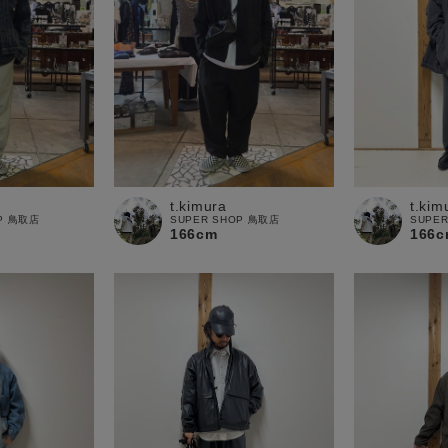
t.kimura
t.kim
OP 鳥取店
SUPER SHOP 鳥取店
SUPE
166cm
166c