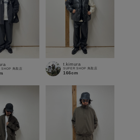
t.kimura
ura
SUPER SHOP 鳥取店
R SHOP 鳥取店
166cm
m