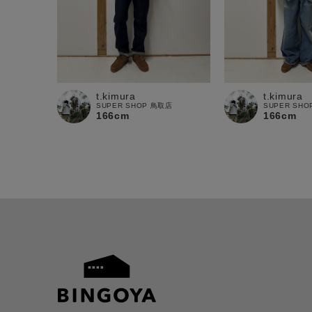
t.kimura
t.kimura
SUPER SHOP 鳥取店
SUPER SH
166cm
166cm