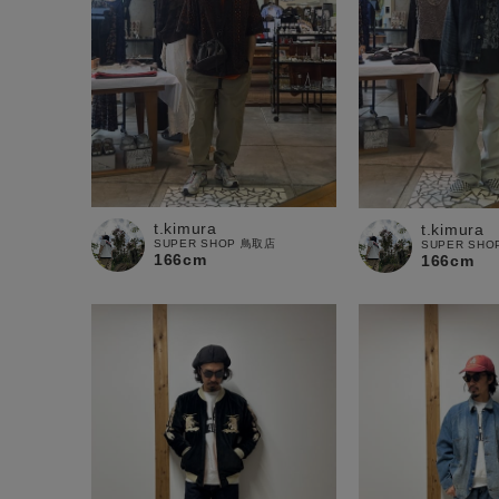
t.kimura
t.kimura
SUPER SHOP 鳥取店
SUPER SH
166cm
166cm