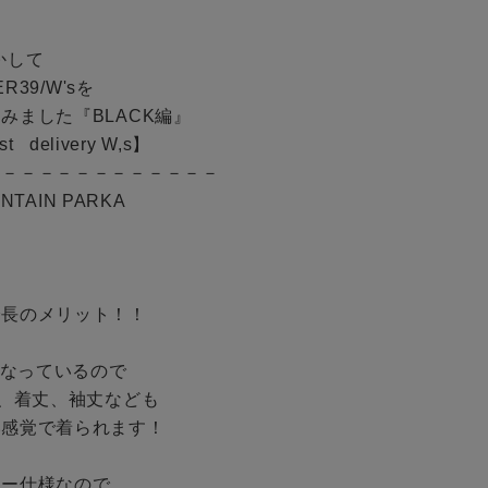
BINGOYAについて
して

予約商品
R39/W'sを

店舗一覧
ました『BLACK編』

WEB限定
会社概要
－－－－－－－－－－－－

採用情報
NTAIN PARKA

ギフトカード
在庫なし含む
長のメリット！！

になっているので

、着丈、袖丈なども

感覚で着られます！

ー仕様なので
