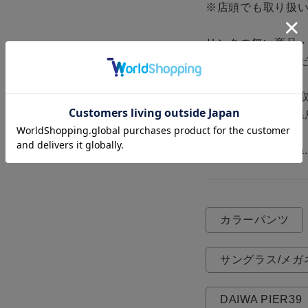
※店頭でも取り扱い
リンクの無い商品
でお問い合わせくだ
SUPER SHOP 鳥取
〒680-0905 鳥
TEL 0857-28-8411

MAIL tss@bingoya.
カラーパンツ
サングラス/メガ
DAIWA PIER39