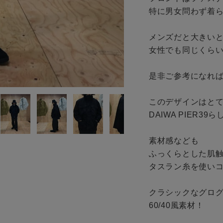
特に男女問わず着ら
ギフトラッピング
お問い合わせ
メンズだと大きいと
女性でも同じくらい
是非ご参考になれば
このデザインはとて
DAIWA PIER3
素材感なども

ふっくらとした肌触
タスラン糸を使いコ
クラシックなグロ
60/40風素材！
