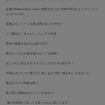
定番のBalmacaan Coatに使用されてる GORETEXをよりライトにし
たモデルです。

普段はモノトーンを着る事が多いのですが

キーワード
ここ数年は「ネイビー」にハマり中笑

意外と敬遠されがちな色ですが

性別
実はたくさんの色を使わなくても簡単に

MENS
LADIES
KIDS
おしゃれに見えするスタイリングができる色です！

カテゴリ
今回はネイビーに青を少し差し込んで統一感を出してみました。

黒ほどキツい印象は無く、

サイズ
黒と同じ役割をはたしてくれるので、

“黒の同系色”と言っても良いかなと感じてます！
