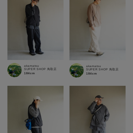
価格
～
商品タイプ
通常商品
予約商品
セール価格
WEB限定
在庫
akamatsu
akamatsu
SUPER SHOP 鳥取店
SUPER SHOP 鳥取店
184cm
184cm
在庫あり
在庫なし含む