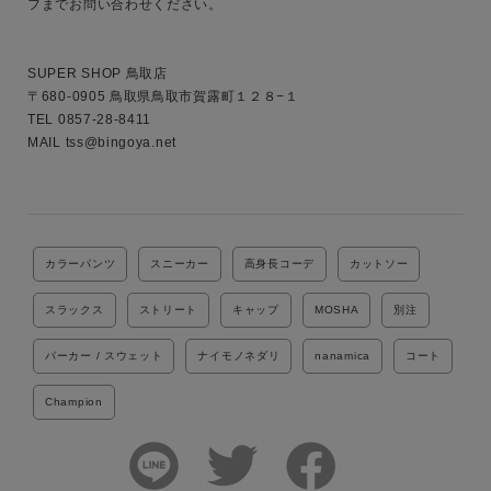
フまでお問い合わせください。

SUPER SHOP 鳥取店

〒680-0905 鳥取県鳥取市賀露町１２８−１

TEL 0857-28-8411

MAIL tss@bingoya.net

カラーパンツ
スニーカー
高身長コーデ
カットソー
スラックス
ストリート
キャップ
MOSHA
別注
パーカー / スウェット
ナイモノネダリ
nanamica
コート
Champion