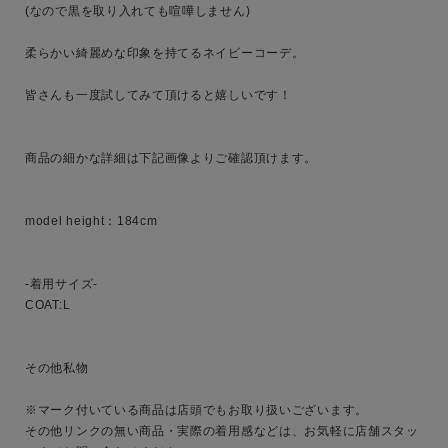
(なので黒を取り入れても喧嘩しません)

ブランド
柔らかい綺麗めな印象を持てるネイビーコーデ。

皆さんも一度試してみて頂けると嬉しいです！

商品の細かな詳細は下記画像よりご確認頂けます。

model height：184cm

-着用サイズ-

COAT:L

その他私物

※マーク付いている商品は店頭でもお取り扱いございます。

その他リンクの無い商品・実際の着用感などは、お気軽に店舗スタッ