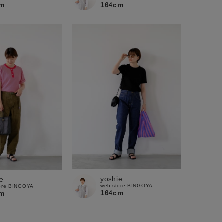
m
164cm
yoshie
e
web store BINGOYA
ore BINGOYA
164cm
m