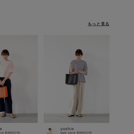
もっと見る
e
yoshie
ore BINGOYA
web store BINGOYA