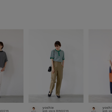
yoshie
yoshi
INGOYA
web store BINGOYA
web st