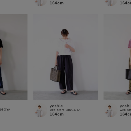
164cm
164c
yoshie
yoshi
INGOYA
web store BINGOYA
web st
164cm
164c