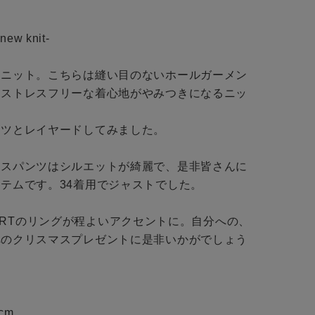
BINGOYAについて
ew knit-

予約商品
店舗一覧
ーニット。こちらは縫い目のないホールガーメン
会社概要
WEB限定
。ストレスフリーな着心地がやみつきになるニッ
採用情報
ツとレイヤードしてみました。

ギフトカード
レスパンツはシルエットが綺麗で、是非皆さんに
在庫なし含む
テムです。34着用でジャストでした。

UDIBERTのリングが程よいアクセントに。自分への、
へのクリスマスプレゼントに是非いかがでしょう
BINGOYA
cm
