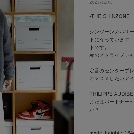
2022/12/08
アイテムを探す
商品タイプ
-THE SHINZONE   n
通常商品
条件絞り込み検索
シンゾーンのバリ
カテゴリから探す
セール価格
トになっています
スタイリングから探す
トです。

赤のストライプシャ
ブランドから探す
在庫
WEB限定アイテムを探す
定番のセンタープ
在庫あり
履き比べ可能商品から探す
オススメしたいアイ
PHILIPPE A
お知らせ・ご利用ガイド
またはパートナー
か？

この条件で絞り込む
お知らせ
ご利用ガイド
model height：164