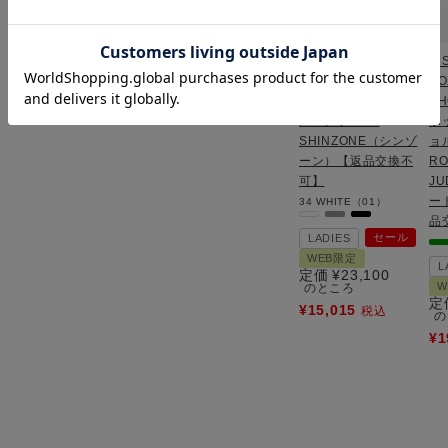
【SALE 35％OFF】
【S
CENTER PRESS
BO
PANTS センタープレ
SH
スパンツ/THE
ボ
SHINZONE（シンゾ
ョ
ーン）【返品交換不
RO
可】
JU
ー
34
WHITE（01）
品
セール
LADIES
WEB限定
L
定価
¥
23,100
W
のところ
定
¥
15,015
税込
の
¥
1