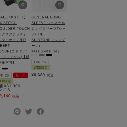
ALE 40％OFF】
GENERAL LONG
X STITCH
SLEEVE ジェネラル
OULDER POUCH
ロングスリーブTシャ
ックスステッチシ
ツ/THE
ルダーポーチ/ED
SHINZONE（シンゾ
BERT
ーン）
DSON(エド ロバ
FREE
WHITE（01）
ト ジャドソン)【返
LADIES
交換不可】
WEB限定
¥
9,680
税込
セール
ADIES
EB限定
価
¥
31,900
ところ
9,140
税込