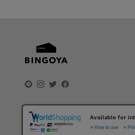
©
BINGOYA Co,.Ltd.