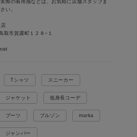
・実際の着用感などは、お気軽に店舗スタッフま
さい。

店

取県鳥取市賀露町１２８−１

net
Tシャツ
スニーカー
ジャケット
低身長コーデ
ブーツ
ブルゾン
marka
ジャンパー