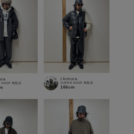
t.kimura
ura
SUPER SHOP 鳥取店
R SHOP 鳥取店
166cm
m