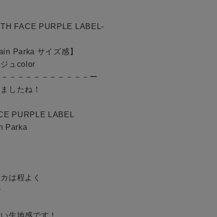
H FACE PURPLE LABEL-

予約商品
BINGOYAについて
WEB限定
color

店舗一覧
－－－－－－－－－－－ー

ましたね！

会社概要
採用情報
E PURPLE LABEL

在庫なし含む
ギフトカード
n Parka

カは程よく



い生地感です！
