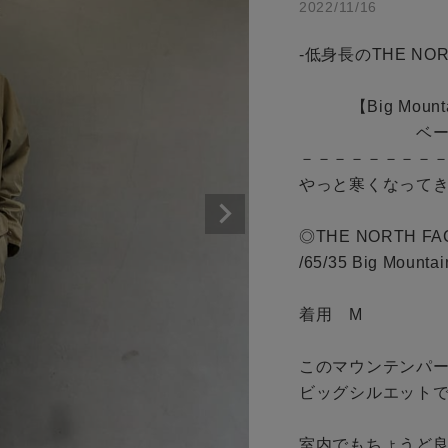
2022/11/16
商品タイプ
-低身長のTHE NORT
通常商品
アイテムを探す
           【Big Mountain Parka サイズ感】

セール価格
　　　　　　　ベージュ
条件絞り込み検索
－－－－－－－－－
やっと寒くなってき
カテゴリから探す
在庫
スタイリングから探す
◎THE NORTH FAC
在庫あり
ブランドから探す
/65/35 Big Mountai
WEB限定アイテムを探す
着用　M

履き比べ可能商品から探す
このマウンテンパー
この条件で絞り込む
ビッグシルエットで
お知らせ・ご利用ガイド
室内でもちょうど良