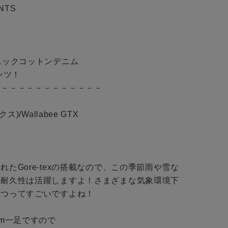
TS 

ニックコットンデニム

ツ！

－－－－－－－－－－－－

)/Wallabee GTX

たGore-texの搭載なので、この季節雨や雪な
水耐久性は活躍しますよ！さまざまな気象環境下
つってすごいですよね！

m一足ですので
