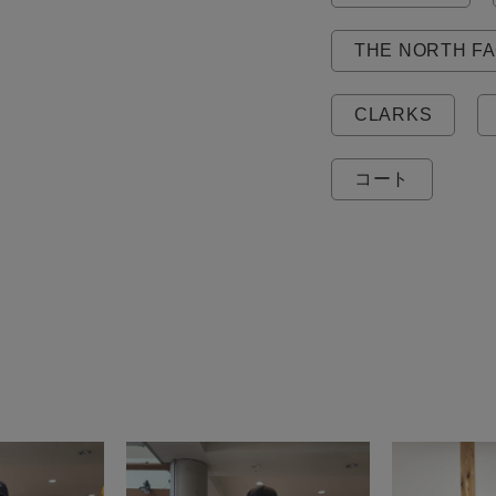
THE NORTH FA
CLARKS
コート