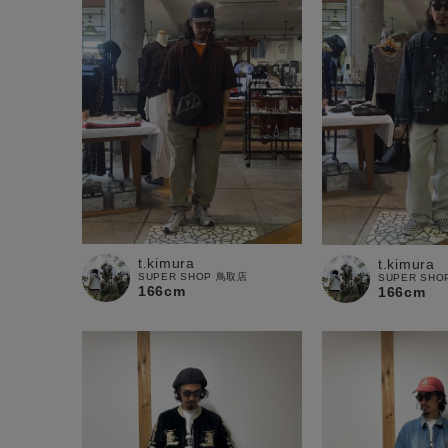
t.kimura
t.kimura
SUPER SHOP 鳥取店
SUPER SH
166cm
166cm