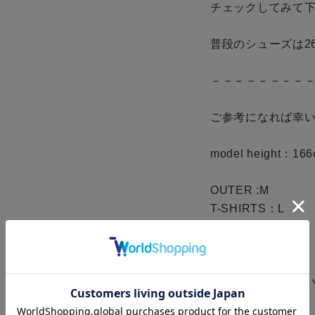
チェックしてみて下
普段のシューズは26
－－－－－－－－－
ご参考になれば幸い
model height：166
OUTER :M

T-SHIRTS：L

PANTS: 1

SHOES : UK8 ※

※店頭でも取り扱い