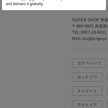
リンクの無い商品
でお問い合わせくだ
SUPER SHOP 鳥取
〒680-0905 鳥
TEL 0857-28-8411

MAIL tss@bingoya.
カラーパンツ
カットソー
ストリート
アウトドア