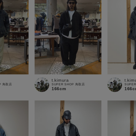
t.kimura
t.kim
OP 鳥取店
SUPER SHOP 鳥取店
SUPE
166cm
166c