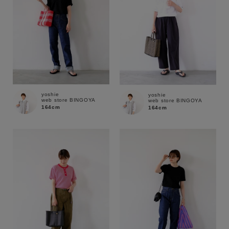
yoshie
yoshie
web store BINGOYA
web store BINGOYA
164cm
164cm