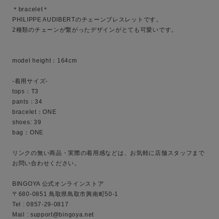
性別
＊bracelet＊

PHILIPPE AUDIBERTのチェーンブレスレットです。

MENS
LADIES
KIDS
2種類のチェーンが繋がったデザインがとても可愛いです。

カテゴリ
model height：164cm

-着用サイズ-

tops：T3

サイズ
pants：34

bracelet：ONE

shoes: 39

bag：ONE

ブランド
リンクの無い商品・実際の着用感などは、お気軽に店舗スタッフまで
お問い合わせください。

BINGOYA 公式オンラインストア

〒680-0851 鳥取県鳥取市興南町50-1

Tel : 0857-29-0817

Mail : support@bingoya.net