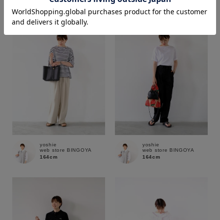
価格
～
商品タイプ
通常商品
予約商品
セール価格
WEB限定
yoshie
yoshie
web store BINGOYA
web store BINGOYA
在庫
164cm
164cm
在庫あり
在庫なし含む