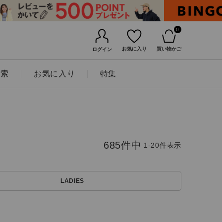
0
お気に入り
買い物かご
ログイン
検索
お気に入り
特集
685
件中
1
-
20
件表示
LADIES
BINGOYAについて