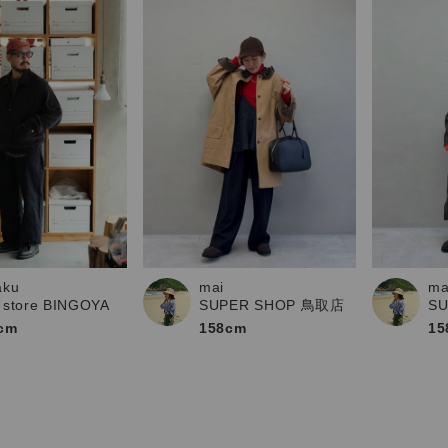
aku
ma
mai
 store BINGOYA
S
SUPER SHOP 鳥取店
cm
15
158cm