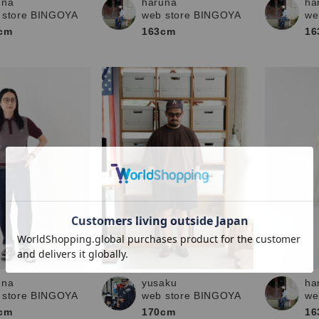
una
haruna
ha
 store BINGOYA
web store BINGOYA
we
cm
163cm
16
una
yusaku
ha
 store BINGOYA
web store BINGOYA
we
cm
170cm
16