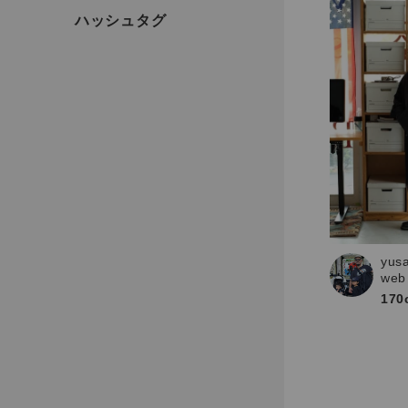
yus
web
170