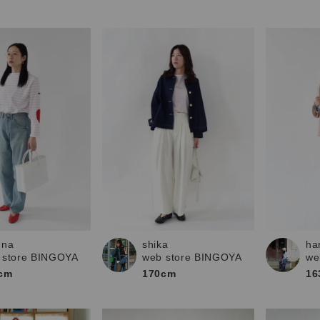
una
shika
ha
 store BINGOYA
web store BINGOYA
we
cm
170cm
16