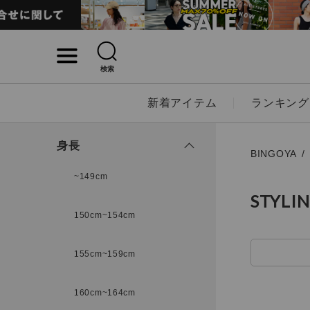
検索
詳細検索
新着アイテム
ランキング
キーワード
身長
BINGOYA
~149cm
STYLI
性別
150cm~154cm
MENS
LADI
155cm~159cm
カテゴリ
160cm~164cm