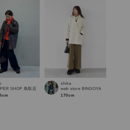
i
shika
UPER SHOP 鳥取店
web store BINGOYA
8cm
170cm