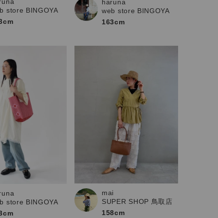
runa
haruna
b store BINGOYA
web store BINGOYA
3cm
163cm
mai
runa
SUPER SHOP 鳥取店
b store BINGOYA
158cm
3cm