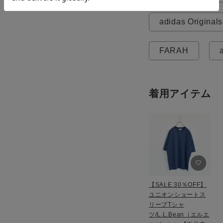
adidas Originals
FARAH
着用アイテム
【SALE 30％OFF】
ユニオンショートス
リーブTシャ
ツ/L.L.Bean（エルエ