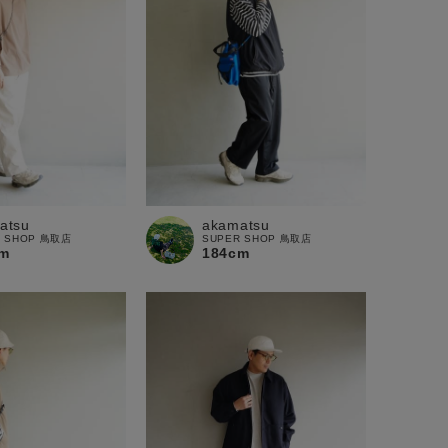
atsu
akamatsu
R SHOP 鳥取店
SUPER SHOP 鳥取店
m
184cm