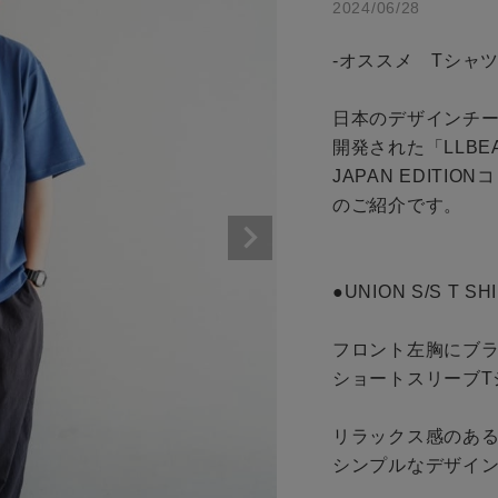
2024/06/28
商品タイプ
-オススメ　Tシャツ-
通常商品
アイテムを探す
日本のデザインチー
セール価格
開発された「LLBEA
条件絞り込み検索
JAPAN EDIT
カテゴリから探す
のご紹介です。

在庫
スタイリングから探す
在庫あり
ブランドから探す
●UNION S/S T SHI
WEB限定アイテムを探す
フロント左胸にブ
履き比べ可能商品から探す
ショートスリーブT
この条件で絞り込む
リラックス感のあ
お知らせ・ご利用ガイド
シンプルなデザイン
お知らせ