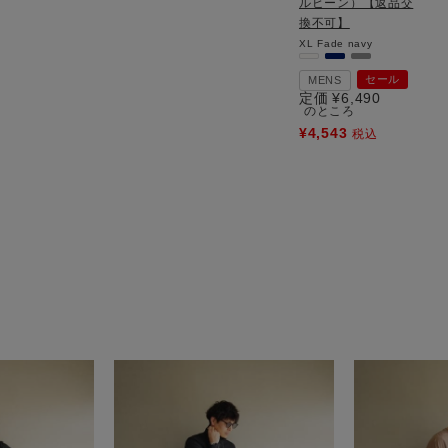
ルビーン）【返品交
換不可】
XL
Fade navy
セール
MENS
定価
¥
6,490
のところ
¥
4,543
税込