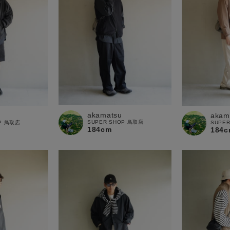
akamatsu
akam
SUPER SHOP 鳥取店
OP 鳥取店
SUPE
184cm
184c