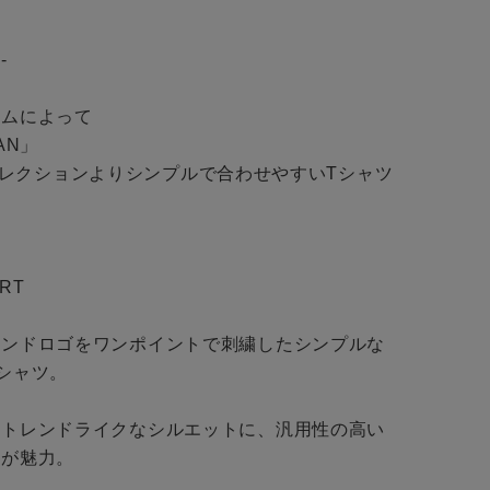


予約商品
BINGOYAについて
ムによって

WEB限定
N」

店舗一覧
IONコレクションよりシンプルで合わせやすいTシャツ
会社概要
採用情報
在庫なし含む
ギフトカード
RT

ランドロゴをワンポイントで刺繍したシンプルな
シャツ。

るトレンドライクなシルエットに、汎用性の高い
が魅力。
