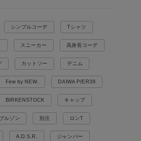
シンプルコーデ
Tシャツ
ス
スニーカー
高身長コーデ
デ
カットソー
デニム
Few by NEW.
DAIWA PIER39
BIRKENSTOCK
キャップ
ブルゾン
別注
ロンT
A.D.S.R.
ジャンパー