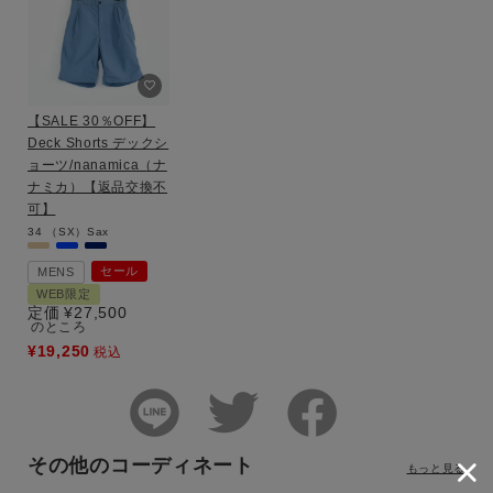
【SALE 30％OFF】
Deck Shorts デックシ
ョーツ/nanamica（ナ
ナミカ）【返品交換不
可】
34
（SX）Sax
セール
MENS
WEB限定
定価
¥
27,500
のところ
¥
19,250
税込
その他のコーディネート
もっと見る