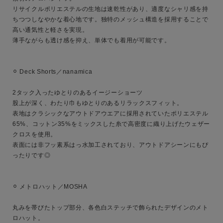
リサイクルポリエステルの生地は速乾性があり、適度なシャリ感を持
ちつつしなやかな着心地です。独特のメッシュ構造を採用することで
高い通気性と軽さを実現。

薄手ながらも透け感を抑え、単体でも着用が可能です。

⚪︎ Deck Shorts／nanamica

2タック入ったゆとりのあるイージーショーツ

股上が深く、わたり巾もゆとりのあるリラックスフィット。

表地はクラシックなアウトドアウエアに採用されていたポリエステル
キーワード
65%、コットン35%をミックスした糸で高密度に織り上げたウェザー
クロスを使用。

表面には非フッ素系はっ水加工されており、アウトドアシーンにもぴ
ったりです◎

性別
MENS
LADIES
KIDS
⚪︎ メトロハット／MOSHA

カテゴリ
丸みを帯びたトップ部分、各色白ステッチで飾られたデザインのメト
ロハット。
