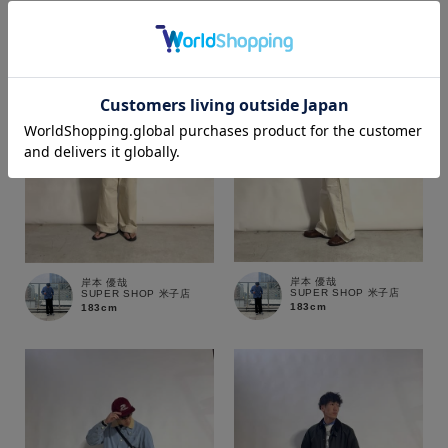
カラー
価格
～
岸本 優哉
岸本 優哉
商品タイプ
SUPER SHOP 米子店
SUPER SHOP 米子店
183cm
183cm
通常商品
予約商品
セール価格
WEB限定
在庫
在庫あり
在庫なし含む