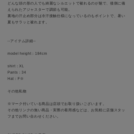
どんな頭の形の人でも綺麗なシルエットで被れるのが魅で、後側に備
えられたアジャスターで調節も可能。

サイズ
裏地の汗止め部分は冷汗接触仕様になっているのもポイントで、暑い
夏もサラッと被れます。

ブランド
--アイテム詳細--

model height：184cm

shirt：XL

Pants：34

Hat：F※

その他私物

※マーク付いている商品は店頭でお取り扱いございます。

その他リンクの無い商品・実際の着用感などは、お気軽に店舗スタッ
フまでお問い合わせください。
