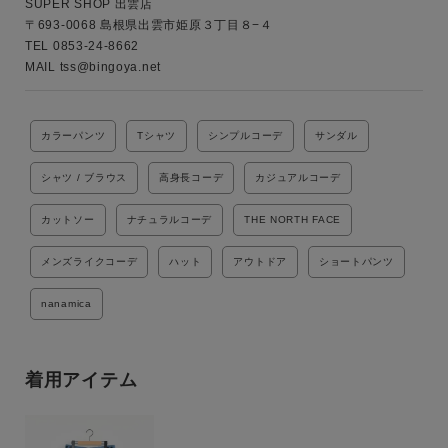
SUPER SHOP 出雲店

〒693-0068 島根県出雲市姫原３丁目８−４

TEL 0853-24-8662

MAIL tss@bingoya.net
カラーパンツ
Tシャツ
シンプルコーデ
サンダル
シャツ / ブラウス
高身長コーデ
カジュアルコーデ
カットソー
ナチュラルコーデ
THE NORTH FACE
メンズライクコーデ
ハット
アウトドア
ショートパンツ
nanamica
着用アイテム