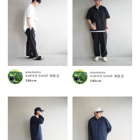
akamatsu
akamatsu
SUPER SHOP 鳥取店
SUPER SHOP 鳥取店
184cm
184cm