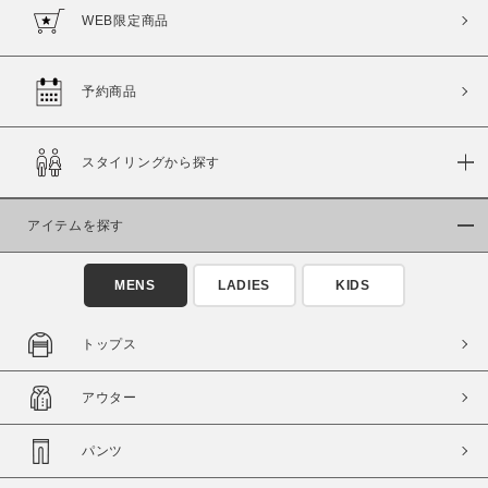
WEB限定商品
予約商品
スタイリングから探す
アイテムを探す
MENS
LADIES
KIDS
トップス
アウター
パンツ