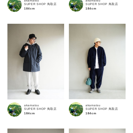
akamatsu
akamatsu
SUPER SHOP 鳥取店
SUPER SHOP 鳥取店
184cm
184cm
akamatsu
akamatsu
SUPER SHOP 鳥取店
SUPER SHOP 鳥取店
184cm
184cm
キーワード