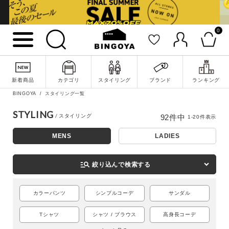
0
新着商品
カテゴリ
スタイリング
ブランド
ランキング
BINGOYA
スタイリング一覧
STYLING
92
件中
1
-
20
件表示
MENS
LADIES
詳細検索
manage_search
絞り込んで検索する
カラーパンツ
シンプルコーデ
サンダル
Tシャツ
シャツ / ブラウス
高身長コーデ