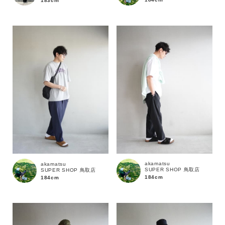
183cm
価格
～
商品タイプ
通常商品
予約商品
セール価格
WEB限定
在庫
akamatsu
akamatsu
SUPER SHOP 鳥取店
SUPER SHOP 鳥取店
在庫あり
在庫なし含む
184cm
184cm