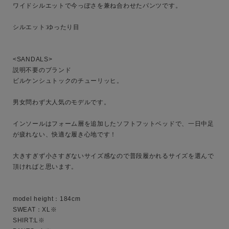
ワイドシルエットで今っぽさを兼ね合わせたパンツです。

ブランド
シルエット:ゆったり目

<SANDALS>

説明不要のブランド

ビルケンシュトックのチューリッヒ。

男女問わず大人気のモデルです。

インソールはフォーム層を追加したソフトフットベッドで、一日中足
が疲れない、快適な履き心地です！

大きすぎず小さすぎないサイズ感なので普段履かれるサイズを選んで
頂ければと思います。

model height：184cm

SWEAT：XL※

SHIRT:L※
