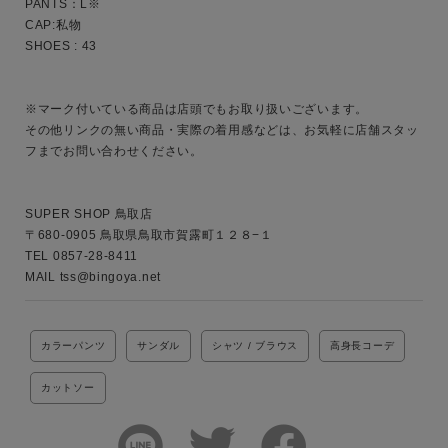
PANTS：L※

CAP:私物

SHOES : 43

※マーク付いている商品は店頭でもお取り扱いございます。

その他リンクの無い商品・実際の着用感などは、お気軽に店舗スタッ
フまでお問い合わせください。

SUPER SHOP 鳥取店

〒680-0905 鳥取県鳥取市賀露町１２８−１

TEL 0857-28-8411

MAIL tss@bingoya.net
カラーパンツ
サンダル
シャツ / ブラウス
高身長コーデ
カットソー