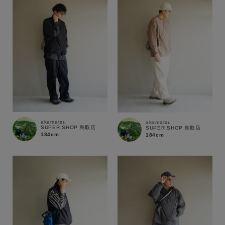
価格
～
商品タイプ
通常商品
予約商品
セール価格
WEB限定
在庫
akamatsu
akamatsu
SUPER SHOP 鳥取店
SUPER SHOP 鳥取店
在庫あり
在庫なし含む
184cm
184cm