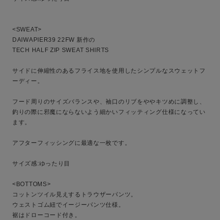
<SWEAT>

DAIWAPIER39 22FW 新作の

TECH HALF ZIP SWEAT SHIRTS

キーワード
サイドに伸縮性のあるフライス地を使用したシンプルなスウェットフ
ーディー。

フード周りのサイズバランスや、袖口のリブをややキツめに調整し、
性別
釣りの際に邪魔にならないよう細かいフィッティング仕様になってい
MENS
LADIES
KIDS
ます。

アフターフィッシングに最適な一枚です。

カテゴリ
サイズ感:ゆったり目

<BOTTOMS>

サイズ
コットンツイル見えするトラウザーパンツ。

ウェストゴム紐でイージーパンツ仕様。

裾はドローコード付き。
