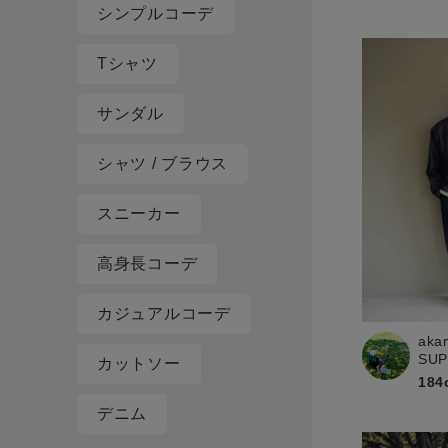
シンプルコーデ
Tシャツ
サンダル
シャツ / ブラウス
スニーカー
高身長コーデ
カジュアルコーデ
aka
SU
カットソー
184
デニム