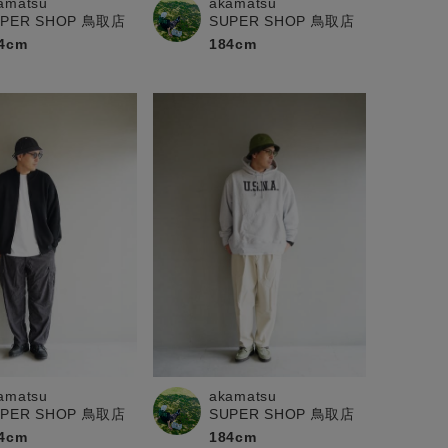
amatsu
akamatsu
UPER SHOP 鳥取店
SUPER SHOP 鳥取店
4cm
184cm
amatsu
akamatsu
UPER SHOP 鳥取店
SUPER SHOP 鳥取店
4cm
184cm