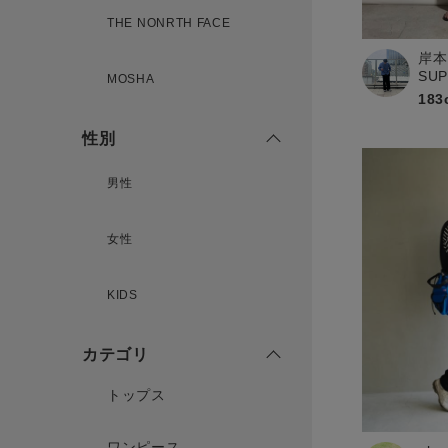
THE NONRTH FACE
岸本
新規会員登録
SU
MOSHA
183
性別
男性
女性
KIDS
カテゴリ
トップス
ワンピース