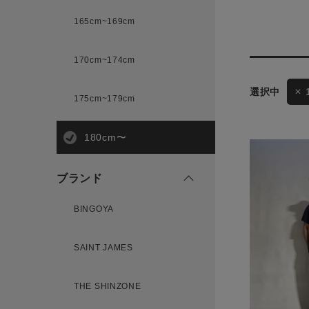
165cm~169cm
サイズ
170cm~174cm
175cm~179cm
ブランド
180cm〜
ゲスト
様
ブランド
BINGOYA
ログイン / マイページ
SAINT JAMES
お気に入りアイテム
THE SHINZONE
注文履歴