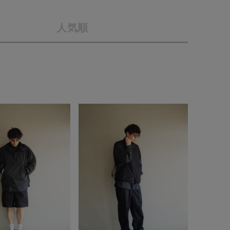
店舗一覧
人気順
予約商品
会社概要
採用情報
WEB限定
ギフトカード
在庫なし含む
BINGOYA
無料公式アプリダウンロード