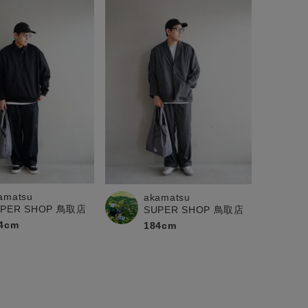
amatsu
akamatsu
UPER SHOP 鳥取店
SUPER SHOP 鳥取店
4cm
184cm