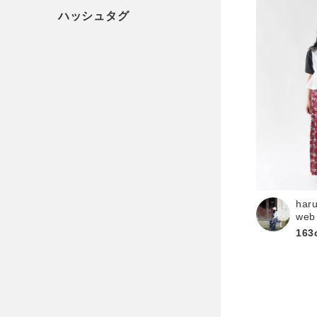
har
web
163