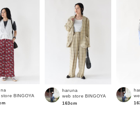
una
ha
haruna
 store BINGOYA
we
web store BINGOYA
cm
16
163cm