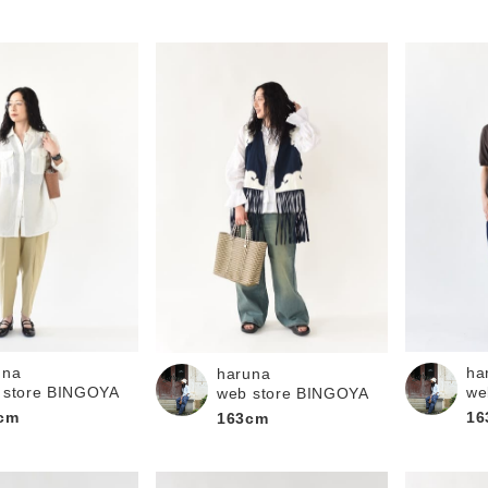
una
ha
haruna
 store BINGOYA
we
web store BINGOYA
cm
16
163cm