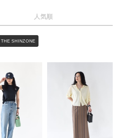
店舗一覧
人気順
予約商品
会社概要
採用情報
WEB限定
THE SHINZONE
ギフトカード
在庫なし含む
BINGOYA
無料公式アプリダウンロード