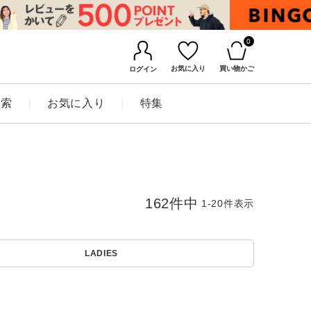
0
お気に入り
買い物かご
ログイン
検索
お気に入り
特集
162
件中
1
-
20
件表示
LADIES
BINGOYAについて