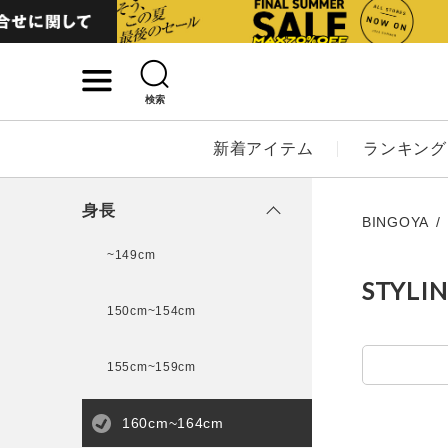
検索
詳細検索
新着アイテム
ランキング
キーワード
身長
BINGOYA
~149cm
STYLI
性別
150cm~154cm
MENS
LADI
155cm~159cm
カテゴリ
160cm~164cm