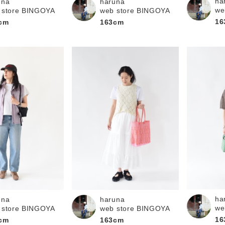
ha
una
haruna
we
 store BINGOYA
web store BINGOYA
16
cm
163cm
ha
una
haruna
we
 store BINGOYA
web store BINGOYA
16
cm
163cm