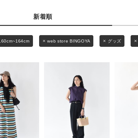
商品タイプ
条件絞り込み検索
新着順
通常商品
カテゴリから探す
スタイリングから探す
セール価格
160cm~164cm
web store BINGOYA
グッズ
ブランドから探す
WEB限定アイテムを探す
在庫
履き比べ可能商品から探す
在庫あり
お知らせ・ご利用ガイド
お知らせ
この条件で絞り込む
ご利用ガイド
ギフトラッピング