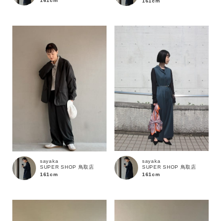
161cm
161cm
価格
～
商品タイプ
通常商品
予約商品
セール価格
WEB限定
在庫
sayaka
sayaka
SUPER SHOP 鳥取店
SUPER SHOP 鳥取店
在庫あり
在庫なし含む
161cm
161cm