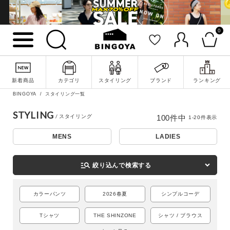
0
新着商品
カテゴリ
スタイリング
ブランド
ランキング
BINGOYA
スタイリング一覧
STYLING
100
件中
1
-
20
件表示
MENS
LADIES
詳細検索
manage_search
絞り込んで検索する
カラーパンツ
2026春夏
シンプルコーデ
Tシャツ
THE SHINZONE
シャツ / ブラウス