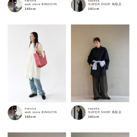
sayaka
haruna
SUPER SHOP 鳥取店
web store BINGOYA
161cm
163cm
sayaka
haruna
SUPER SHOP 鳥取店
web store BINGOYA
161cm
163cm
キーワード