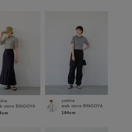
yoshie
shie
web store BINGOYA
b store BINGOYA
164cm
4cm