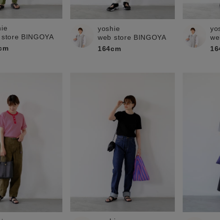
お問い合わせ
hie
yoshie
yo
 store BINGOYA
web store BINGOYA
we
cm
164cm
16