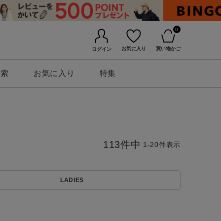
0
お気に入り
買い物かご
ログイン
検索
お気に入り
特集
113
件中
1
-
20
件表示
LADIES
BINGOYAについて