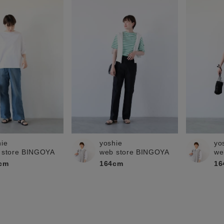
hie
yoshie
yo
 store BINGOYA
web store BINGOYA
we
cm
164cm
16