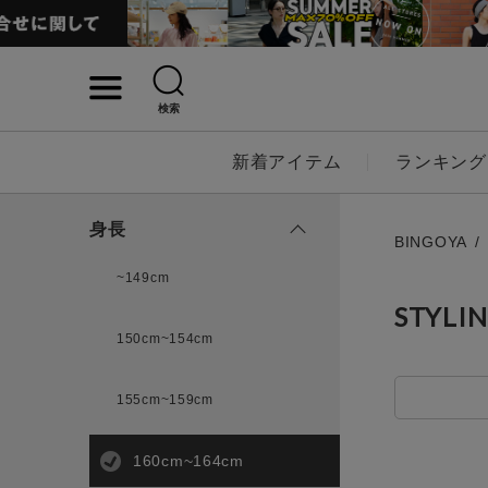
検索
詳細検索
新着アイテム
ランキング
キーワード
身長
BINGOYA
~149cm
STYLI
性別
150cm~154cm
MENS
LADI
155cm~159cm
カテゴリ
160cm~164cm