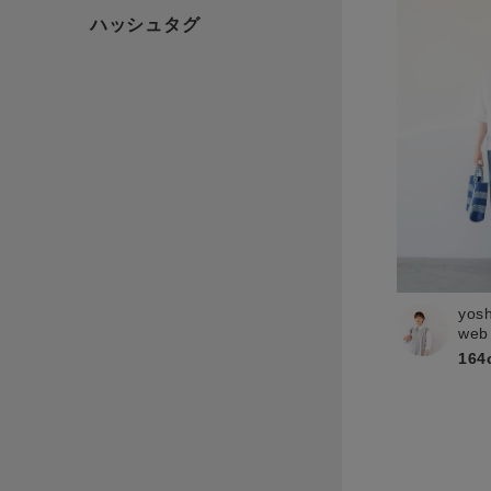
yos
web
164