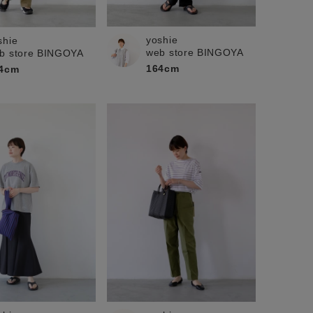
yoshie
shie
web store BINGOYA
b store BINGOYA
164cm
4cm