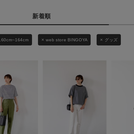
商品タイプ
条件絞り込み検索
新着順
通常商品
カテゴリから探す
スタイリングから探す
セール価格
160cm~164cm
web store BINGOYA
グッズ
ブランドから探す
WEB限定アイテムを探す
在庫
履き比べ可能商品から探す
在庫あり
お知らせ・ご利用ガイド
お知らせ
この条件で絞り込む
ご利用ガイド
ギフトラッピング