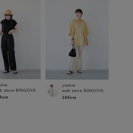
shie
yoshie
b store BINGOYA
web store BINGOYA
4cm
164cm