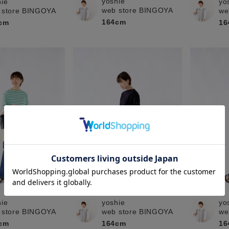
yoshie
hie
yo
web store BINGOYA
 store BINGOYA
we
164cm
cm
16
hie
yoshie
yo
 store BINGOYA
web store BINGOYA
we
cm
164cm
16