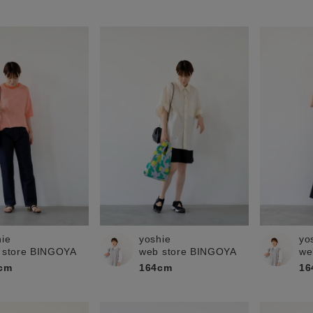
hie
yoshie
yo
 store BINGOYA
web store BINGOYA
we
cm
164cm
16