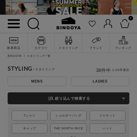
0
新着商品
カテゴリ
スタイリング
ブランド
ランキング
BINGOYA
スタイリング一覧
STYLING
38
件中
1
-
20
件表示
MENS
LADIES
詳細検索
manage_search
絞り込んで検索する
Tシャツ
ショルダーバッグ
ジャケット
キャップ
THE NORTH FACE
ハット