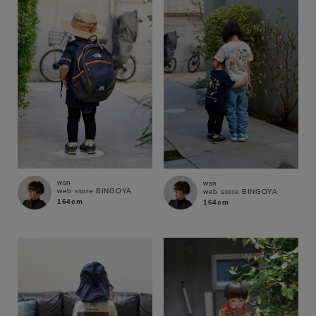
性別
MENS
LADIES
KIDS
カテゴリ
サイズ
wsn
wsn
web store BINGOYA
web store BINGOYA
ブランド
164cm
164cm