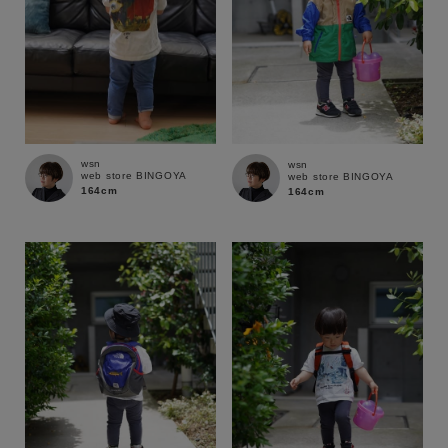
wsn
wsn
web store BINGOYA
web store BINGOYA
164cm
164cm