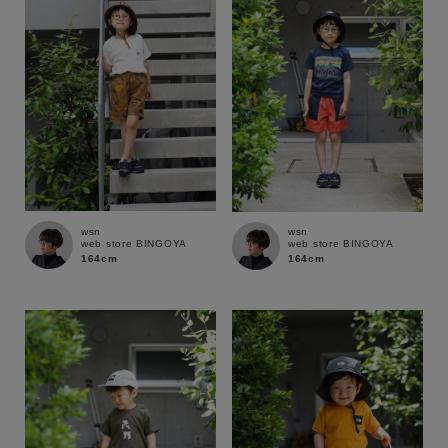
wsn
wsn
web store BINGOYA
web store BINGOYA
164cm
164cm