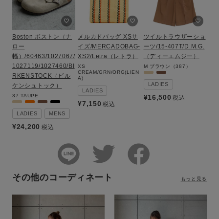
Boston ボストン（ナ
メルカドバッグ XSサ
ツイルトラウザーショ
ロー
イズ/MERCADOBAG-
ーツ/15-407T/D.M.G.
幅）/60463/1027067/
XS2/Letra（レトラ）
（ディーエムジー）
1027119/1027460/BI
XS
M
ブラウン（387）
CREAM/GRN/ORG(LIEN
RKENSTOCK（ビル
A)
LADIES
ケンシュトック）
LADIES
37
TAUPE
¥
16,500
税込
¥
7,150
税込
LADIES
MENS
¥
24,200
税込
その他のコーディネート
もっと見る