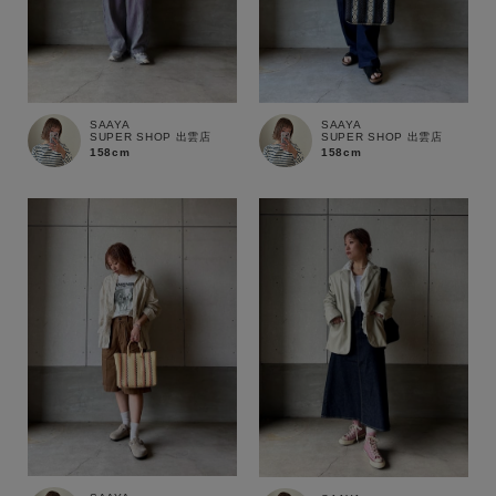
商品タイプ
通常商品
予約商品
セール価格
WEB限定
SAAYA
SAAYA
SUPER SHOP 出雲店
SUPER SHOP 出雲店
158cm
158cm
在庫
在庫あり
在庫なし含む