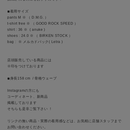
◾︎着用サイズ

pants M ※ （ D.M.G. ）

t-shirt free ※ （ GOOD ROCK SPEED ）

キーワード
shirt : 36 ※  ( anuke )

shoes : 24.0 ※ （ BIRKEN STOCK ）

bag :  ※ メルカドバック( Letra )

性別
店頭販売している商品には

MENS
LADIES
KIDS
※印をつけております

カテゴリ
◾︎身長158 cm  / 骨格ウェーブ

Instagramの方にも

コーディネート、新商品

掲載しております

サイズ
そちらも是非ご覧下さい ！

リンクの無い商品・実際の着用感などは、お気軽に店舗スタッフまで
お問い合わせください。

ブランド