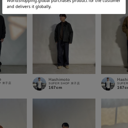
o
Hashimoto
Hash
OP 米子店
SUPER SHOP 米子店
SUPE
167cm
167c