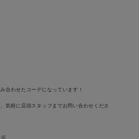
会社概要
採用情報
予約商品
ギフトカード
WEB限定
在庫なし含む
み合わせたコーデになっています！

BINGOYA
は、気軽に店頭スタッフまでお問い合わせくださ
無料公式アプリダウンロード
店
