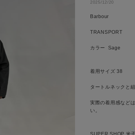
2025/12/20
カテゴリから探す
商品タイプ
スタイリングから探す
Barbour

通常商品
ブランドから探す
TRANSPORT 

WEB限定アイテムを探す
セール価格
履き比べ可能商品から探す
カラー  Sage

在庫
お知らせ・ご利用ガイド
着用サイズ 38

在庫あり
お知らせ
タートルネックと組
ご利用ガイド
実際の着用感など
ギフトラッピング
い。

この条件で絞り込む
お問い合わせ
SUPER SHOP 米子