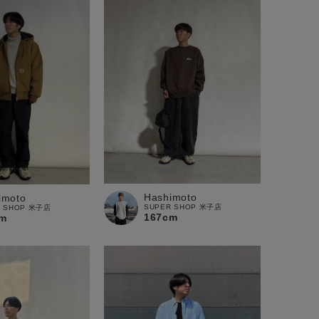
Hashimoto
imoto
SUPER SHOP 米子店
R SHOP 米子店
167cm
m