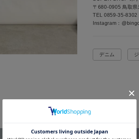
〒680-0905 鳥取県
TEL 0859-35-8302

デニム