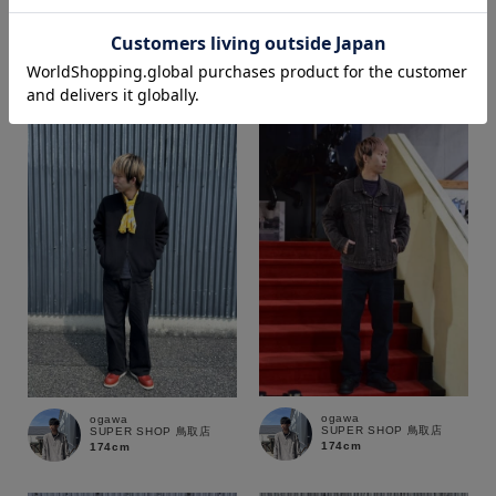
ogawa
ogawa
SUPER SHOP 鳥取店
SUPER SHOP 鳥取店
174cm
174cm
価格
～
商品タイプ
通常商品
予約商品
セール価格
WEB限定
在庫
ogawa
ogawa
在庫あり
在庫なし含む
SUPER SHOP 鳥取店
SUPER SHOP 鳥取店
174cm
174cm