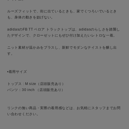
性別
ルーズフィットで、街に出ているときも、家でくつろいでいるとき
も、身体の動きを妨げない。

MENS
LADIES
KIDS
adidasのFB TT ベロア トラックトップは、adidasのらしさを踏襲し
たデザインで、クローゼットにもぜひ付け加えたいレトロな一着。

カテゴリ
ニット素材が温かみをプラスし、新鮮でモダンなテイストを醸し出
す。

サイズ
•着用サイズ

トップス : M size（店頭販売あり）

ブランド
パンツ：30 inch （店頭販売あり）

リンクの無い商品・実際の着用感などは、お気軽にスタッフまでお問
い合わせください。
