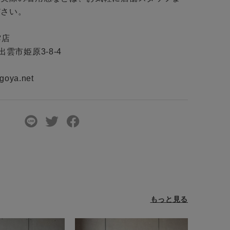
さい。

店

出雲市姫原3-8-4

goya.net
もっと見る