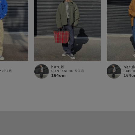
haruki
haruk
OP 松江店
SUPER SHOP 松江店
SUPE
164cm
164c