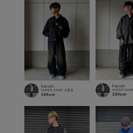
haruki
haruki
SUPER SH
SUPER SHOP 出雲店
164cm
164cm