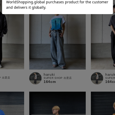
haruki
haruk
OP 出雲店
SUPER SHOP 出雲店
SUPE
164cm
164c