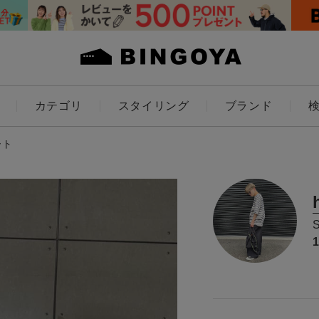
カテゴリ
スタイリング
ブランド
カラー
ート
ES
KIDS
アイテムを探す
価格
～
条件絞り込み検索