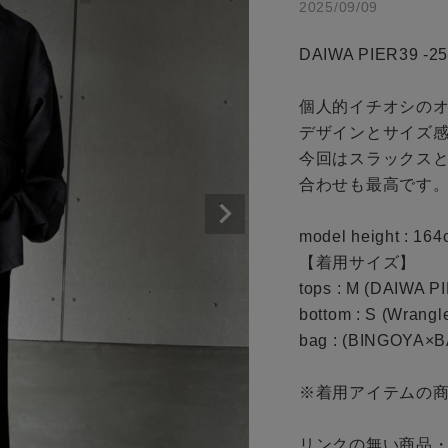
2025/09/09
カテゴリから探す
商品タイプ
スタイリングから探す
DAIWA PIER39 -25
通常商品
ブランドから探す
個人的イチオシのオ
WEB限定アイテムを探す
セール価格
デザインとサイズ感が
履き比べ可能商品から探す
今回はスラックス
合わせも最高です。
在庫
お知らせ・ご利用ガイド
model height : 164
在庫あり
【着用サイズ】

お知らせ
tops : M (DAIWA PI
ご利用ガイド
bottom : S (Wrangle
bag : (BINGOYA×B
ギフトラッピング
この条件で絞り込む
お問い合わせ
※着用アイテムの商
リンクの無い商品