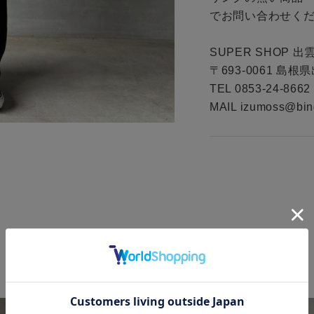
でお問い合わせくだ
SUPER SHOP 出雲
〒693‐0061 島根県
TEL 0853-24-8662

MAIL izumoss@bin