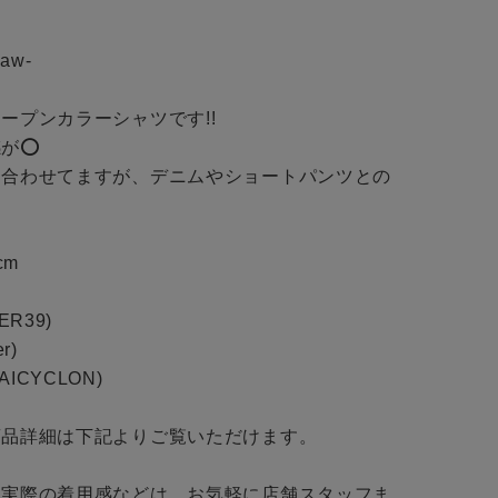
会社概要
採用情報
aw-

予約商品
ギフトカード
ープンカラーシャツです!!

WEB限定
⭕️

と合わせてますが、デニムやショートパンツとの


cm

在庫なし含む
ER39)

r)

BINGOYA
AICYCLON)

無料公式アプリダウンロード
品詳細は下記よりご覧いただけます。

・実際の着用感などは、お気軽に店舗スタッフま