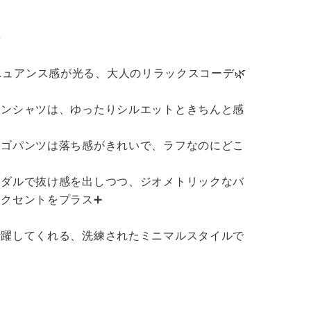
BINGOYAについて


店舗一覧
予約商品
会社概要
らしいニュアンス感が光る、大人のリラックスコーデ🌿

WEB限定
採用情報
ーンシャツは、ゆったりシルエットときちんと感
ギフトカード


ーゴパンツは落ち感がきれいで、ラフなのにどこ
在庫なし含む
ンダルで抜け感を出しつつ、ジオメトリックなバ
クセントをプラス➕

活躍してくれる、洗練されたミニマルスタイルで
BINGOYA