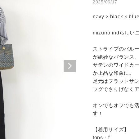
2025/06/17
アイテムを探す
商品タイプ
navy × black × blue
条件絞り込み検索
通常商品
カテゴリから探す
mizuiro ind
セール価格
スタイリングから探す
ストライプのバル
ブランドから探す
が絶妙なバランス。
在庫
サテンのワイドカ
WEB限定アイテムを探す
か上品な印象に。

履き比べ可能商品から探す
在庫あり
足元はフラットサ
ッグでさりげなくア
お知らせ・ご利用ガイド
オンでもオフでも
お知らせ
す！

この条件で絞り込む
ご利用ガイド
【着用サイズ】

ギフトラッピング
tops：f
