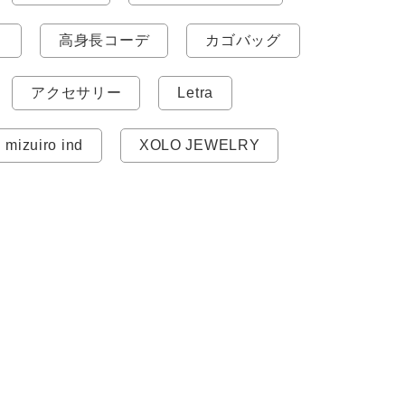
ス
高身長コーデ
カゴバッグ
アクセサリー
Letra
mizuiro ind
XOLO JEWELRY