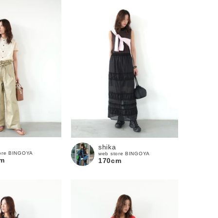
shika
ore BINGOYA
web store BINGOYA
m
170cm