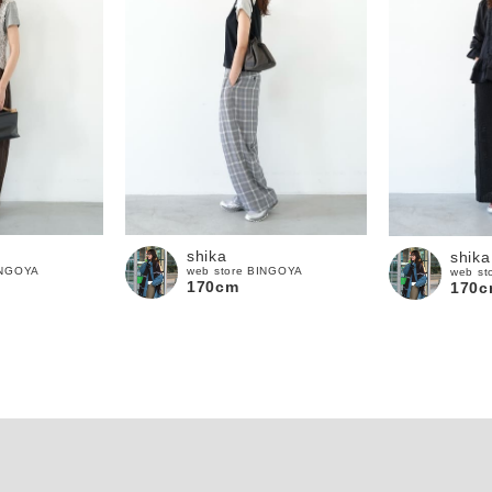
shika
shika
INGOYA
web store BINGOYA
web st
170cm
170c