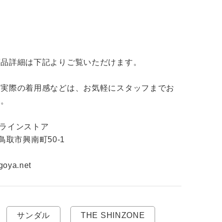
無料公式アプリダウンロード
品詳細は下記よりご覧いただけます。

・実際の着用感などは、お気軽にスタッフまでお
。

ンラインストア

県鳥取市興南町50-1

goya.net
サンダル
THE SHINZONE