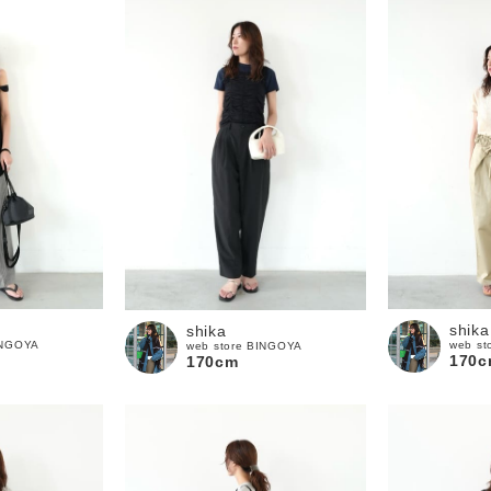
shika
shika
INGOYA
web st
web store BINGOYA
170c
170cm