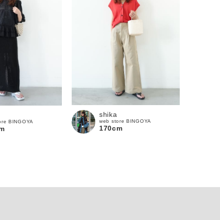
shika
web store BINGOYA
ore BINGOYA
170cm
m