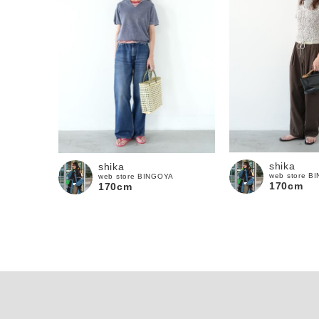
shika
shika
web store B
web store BINGOYA
170cm
170cm