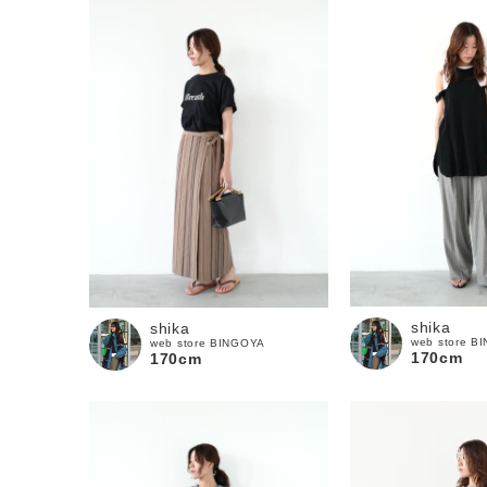
shika
shika
web store B
web store BINGOYA
170cm
170cm