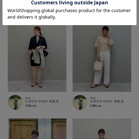
158cm
158cm
価格
～
商品タイプ
通常商品
予約商品
セール価格
WEB限定
mai
mai
在庫
SUPER SHOP 鳥取店
SUPER SHOP 鳥取店
158cm
158cm
在庫あり
在庫なし含む