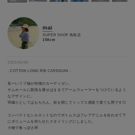
mai
SUPER SHOP 鳥取店
158cm
2025/02/09
- COTTON LONG RIB CARDIGAN -

長ーいリブ袖が特徴のカーディガン。

サムホールに親指を通せばまるでアームウォーマーをつけているよう
なデザインに。

羽織りとしてはもちろん、前を閉じてトップス感覚で着ても🆗です◎

コンパクトなシルエットなのでボトムスはフレアデニムを合わせて下
キーワード
にボリュームを持たせたスタイリングにしました。

小物で春っぽさ🆙
