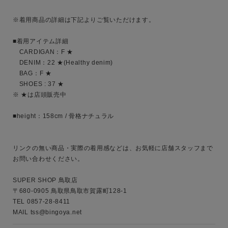
性別
※着用商品の詳細は下記よりご覧いただけます。

MENS
LADIES
KIDS
■着用アイテム詳細

　CARDIGAN：F ★

カテゴリ
　DENIM：22 ★(Healthy denim)

　BAG：F ★

　SHOES : 37 ★

※ ★は店頭販売中

サイズ
■height：158cm / 骨格ナチュラル

ブランド
リンクの無い商品・実際の着用感などは、お気軽に店舗スタッフまで
お問い合わせください。

SUPER SHOP 鳥取店

〒680-0905 鳥取県鳥取市賀露町128-1

TEL 0857-28-8411 

MAIL tss@bingoya.net 