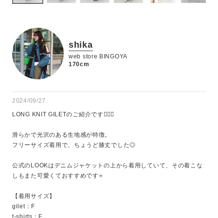
shika
web store BINGOYA
170cm
2024/09/27
LONG KNIT GILETのご紹介です💁🏻‍♀️

滑らかで光沢のある生地感が特徴。

フリーサイズ着用で、ちょうど膝丈でした◎

公式のLOOKはデニムジャケットの上から着用していて、その着こな
しもまた可愛くておすすめです⭐️

【着用サイズ】

gilet：F

t-shirts：F
