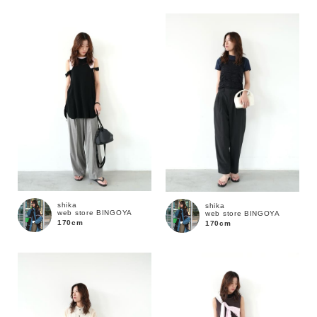
カラー
価格
shika
shika
～
web store BINGOYA
web store BINGOYA
170cm
170cm
商品タイプ
通常商品
予約商品
セール価格
WEB限定