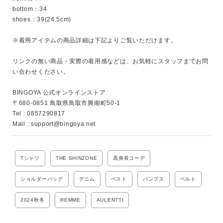
bottom：34

キーワード
shoes：39(24.5cm)

※着用アイテムの商品詳細は下記よりご覧いただけます。

性別
リンクの無い商品・実際の着用感などは、お気軽にスタッフまでお問
MENS
LADIES
KIDS
い合わせください。

BINGOYA 公式オンラインストア

カテゴリ
〒680-0851 鳥取県鳥取市興南町50-1

Tel : 0857290817

Mail : support@bingoya.net
サイズ
Tシャツ
THE SHINZONE
高身長コーデ
ショルダーバッグ
デニム
ベスト
パンプス
ベルト
ブランド
2024秋冬
REMME
AULENTTI