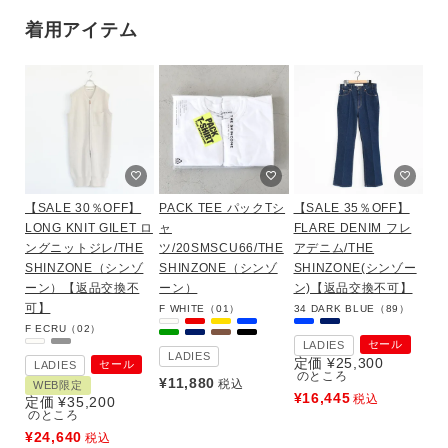
着用アイテム
【SALE 30％OFF】
PACK TEE パックTシ
【SALE 35％OFF】
LONG KNIT GILET ロ
ャ
FLARE DENIM フレ
ングニットジレ/THE
ツ/20SMSCU66/THE
アデニム/THE
SHINZONE（シンゾ
SHINZONE（シンゾ
SHINZONE(シンゾー
ーン）【返品交換不
ーン）
ン)【返品交換不可】
可】
F
WHITE（01）
34
DARK BLUE（89）
F
ECRU（02）
セール
LADIES
LADIES
定価
¥
25,300
セール
LADIES
のところ
¥
11,880
税込
WEB限定
¥
16,445
税込
定価
¥
35,200
のところ
¥
24,640
税込