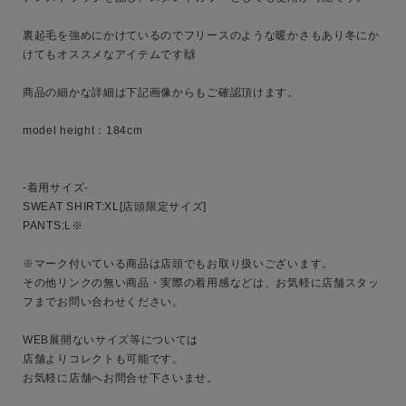
キーワード
裏起毛を強めにかけているのでフリースのような暖かさもあり冬にか
けてもオススメなアイテムです🙌

性別
商品の細かな詳細は下記画像からもご確認頂けます。

MENS
LADIES
KIDS
model height：184cm

カテゴリ
-着用サイズ-

SWEAT SHIRT:XL[店頭限定サイズ]

PANTS:L※

サイズ
※マーク付いている商品は店頭でもお取り扱いございます。

その他リンクの無い商品・実際の着用感などは、お気軽に店舗スタッ
フまでお問い合わせください。

ブランド
WEB展開ないサイズ等については

店舗よりコレクトも可能です。

お気軽に店舗へお問合せ下さいませ。
