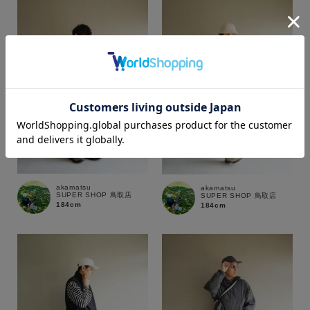
カラー
価格
akamatsu
akamatsu
SUPER SHOP 鳥取店
SUPER SHOP 鳥取店
～
184cm
184cm
商品タイプ
通常商品
予約商品
セール価格
WEB限定