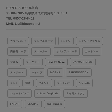
SUPER SHOP 鳥取店

〒680-0905 鳥取県鳥取市賀露町１２８−１

TEL 0857-28-8411

MAIL tss@bingoya.net
カラーパンツ
シンプルコーデ
Tシャツ
シャツ / ブラウス
高身長コーデ
スニーカー
カジュアルコーデ
カットソー
デニム
ジャケット
Few by NEW.
DAIWA PIER39
ストリート
キャップ
MOSHA
BIRKENSTOCK
ロンT
別注
ブルゾン
ジャンパー
A.D.S.R.
ショートパンツ
adidas Originals
ナイモノネダリ
FARAH
CLARKS
and wander