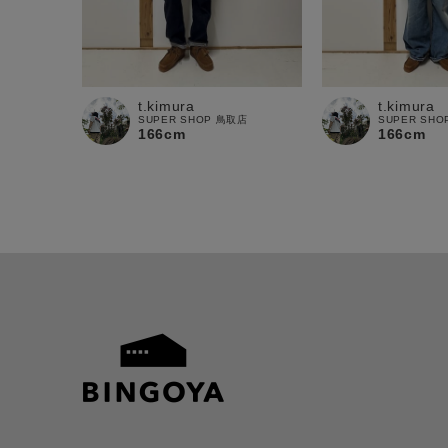
t.kimura
t.kimura
SUPER SHOP 鳥取店
SUPER SH
166cm
166cm