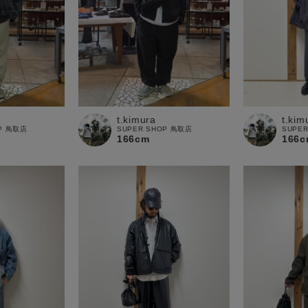
t.kimura
t.kim
OP 鳥取店
SUPER SHOP 鳥取店
SUPE
166cm
166c