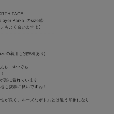
BINGOYAについて
店舗一覧
TH FACE 

予約商品
r Parka  のsize感-

会社概要
デもよく合いますよ】

採用情報
WEB限定
－－－－－－－－－－－－－

ギフトカード
 (M sizeの着用も別投稿あり)

在庫なし含む
もL sizeでも

！

が楽に着れています！

地も抜群に良いですね！

相性が良く、ルーズなボトムとは違う印象になり
BINGOYA
無料公式アプリダウンロード