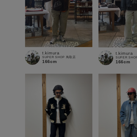
t.kimura
t.kimura
SUPER SHOP 鳥取店
SUPER SH
166cm
166cm