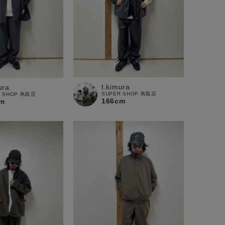
t.kimura
ura
SUPER SHOP 鳥取店
R SHOP 鳥取店
166cm
m