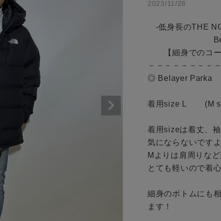
アイテムを探す
2023/11/28
商品タイプ
条件絞り込み検索
　-低身長のTHE NOR
通常商品
　　　　　　　　Belaye
カテゴリから探す
　　【細身でのコー
スタイリングから探す
セール価格
－－－－－－－－－
◎ Belayer Parka 

ブランドから探す
WEB限定アイテムを探す
在庫
着用size L       
履き比べ可能商品から探す
在庫あり
着用sizeは着丈、袖丈
気にならないですよ
お知らせ・ご利用ガイド
Mよりは肩周りなど
とても軽いので着心
お知らせ
この条件で絞り込む
ご利用ガイド
細身のボトムにも
ます！

ギフトラッピング