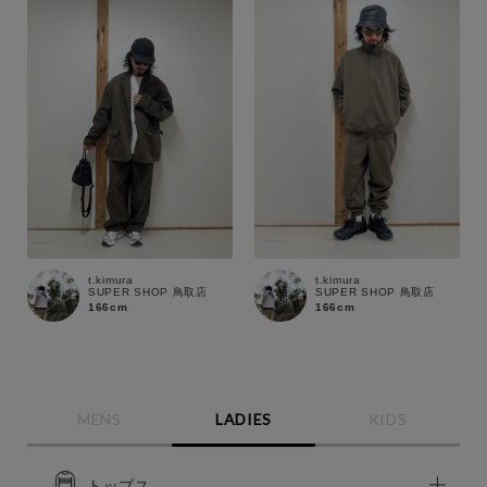
t.kimura
t.kimura
SUPER SHOP 鳥取店
SUPER SHOP 鳥取店
166cm
166cm
MENS
LADIES
KIDS
トップス