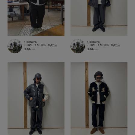
商品タイプ
通常商品
予約商品
セール価格
WEB限定
t.kimura
t.kimura
SUPER SHOP 鳥取店
SUPER SHOP 鳥取店
166cm
166cm
在庫
在庫あり
在庫なし含む