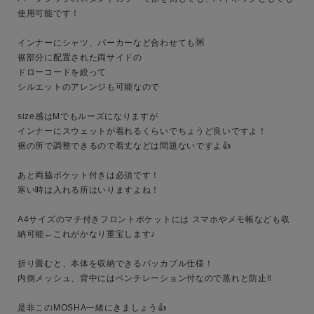
使用可能です！

インナーにシャツ、パーカーなど合わせても🆗

裾部分に配置された両サイドの

ドローコードを絞って

キーワード
シルエットのアレンジも可能なので

size感はMでもルーズになりますが

性別
インナーにスウェットが着れるくらいでちょうど良いですよ！

裾の所で調整できるので着丈などは問題ないですよ👍

MENS
LADIES
KIDS
あと両脇ポケット付きは必須です！

寒い時は入れる所はいりますよね！

カテゴリ
A4サイズのマチ付きフロントポケットには スマホやメモ帳なども収
納可能←これがかなり重宝します♪

サイズ
折り畳むと、本体を収納できるパッカブル仕様！

内側メッシュ、背中にはベンチレーション付なので蒸れと防止‼︎

是非このMOSHA一緒にきましょう👍
