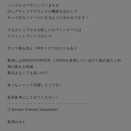
シンプルコーデにしていますが

少しアウトドアブランドの機能を活かして

キレイめなイメージになるように合わせてます！

でもカジュアルさが欲しいのでインナーには

スウェットでシンプルに👕

サイズ感も程よくMサイズでゆとりもあり

キーワード
裏側にはWINDSTOPPER_ LINERを使用しているので風の侵入と内
側の蒸れを軽減

着込まなくても良いので

性別
色々なシーンで活躍しそうです♪

MENS
LADIES
KIDS
是非参考にしてみてください！

－－－－－－－－－－－－－－－－－－－－－－

カテゴリ
◎ Border Printed Sweatshirt

着用size L
