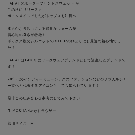
サイズ
FARAHのボーダープリントスウェット が

この秋にリリース✨

ボトムメインでしたがトップスも注目👊

ブランド
柔らかな裏起毛による適度なウォーム感

着心地の良さが特徴！

ボックス型のシルエットでOUTERのゆとりにも最適な着心地でし
た！！

FARAHは1920年にワークウェアブランドとして誕生したブランドで
す！

90年代のインディーミュージックのファッションなどのサブカルチャ
ー文化を代表するアイコンとしても知られています！

是非この組み合わせ参考にしてみて下さい！

－－－－－－－－－－－－－－－－－－－－－－

👖 MOSHA 4wayトラウザー

着用サイズ　M
