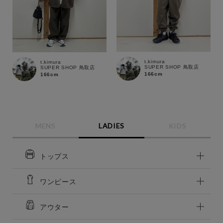
t.kimura
t.kimura
SUPER SHOP 鳥取店
SUPER SHOP 鳥取店
166cm
166cm
この条件で絞り込む
MENS
LADIES
KIDS
トップス
ワンピース
アウター