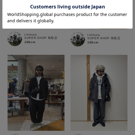
t.kimura
t.kimura
価格
SUPER SHOP 鳥取店
SUPER SHOP 鳥取店
166cm
166cm
～
商品タイプ
通常商品
予約商品
セール価格
WEB限定
在庫
在庫あり
在庫なし含む