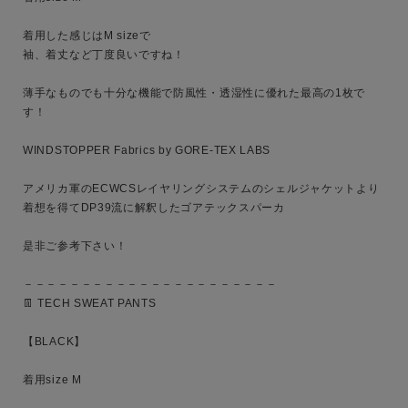
着用した感じはM sizeで

袖、着丈など丁度良いですね！

キーワード
薄手なものでも十分な機能で防風性・透湿性に優れた最高の1枚で
す！

性別
WINDSTOPPER Fabrics by GORE-TEX LABS

MENS
LADIES
KIDS
アメリカ軍のECWCSレイヤリングシステムのシェルジャケットより
着想を得てDP39流に解釈したゴアテックスパーカ

カテゴリ
是非ご参考下さい！

－－－－－－－－－－－－－－－－－－－－－－

👖 TECH SWEAT PANTS

サイズ
【BLACK】

着用size M

ブランド