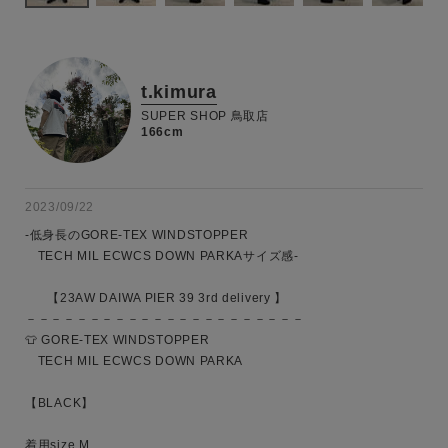
t.kimura
SUPER SHOP 鳥取店
166cm
2023/09/22
-低身長のGORE-TEX WINDSTOPPER 

　TECH MIL ECWCS DOWN PARKAサイズ感-

      【23AW DAIWA PIER 39 3rd delivery 】

－－－－－－－－－－－－－－－－－－－－－－

👕 GORE-TEX WINDSTOPPER 

　TECH MIL ECWCS DOWN PARKA

【BLACK】

着用size M
