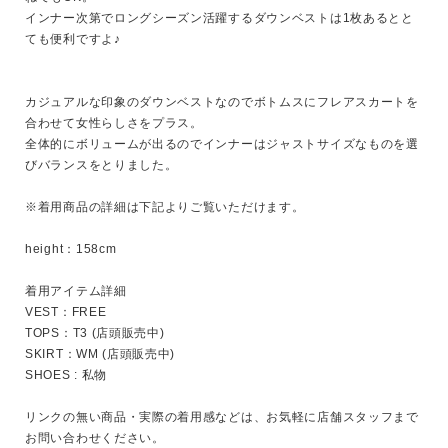
インナー次第でロングシーズン活躍するダウンベストは1枚あるとと
ても便利ですよ♪

キーワード
カジュアルな印象のダウンベストなのでボトムスにフレアスカートを
合わせて女性らしさをプラス。

全体的にボリュームが出るのでインナーはジャストサイズなものを選
びバランスをとりました。

性別
MENS
LADIES
KIDS
※着用商品の詳細は下記よりご覧いただけます。

height：158cm

カテゴリ
着用アイテム詳細

VEST：FREE 

TOPS：T3 (店頭販売中)

サイズ
SKIRT：WM (店頭販売中)

SHOES : 私物

リンクの無い商品・実際の着用感などは、お気軽に店舗スタッフまで
お問い合わせください。

ブランド