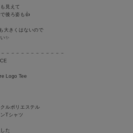
も見えて

後ろ姿も👍

BINGOYA
でも大きくはないので

無料公式アプリダウンロード
い✨

－－－－－－－－－－－－－

E 

e Logo Tee 

クルポリエステル

ンTシャツ

した
