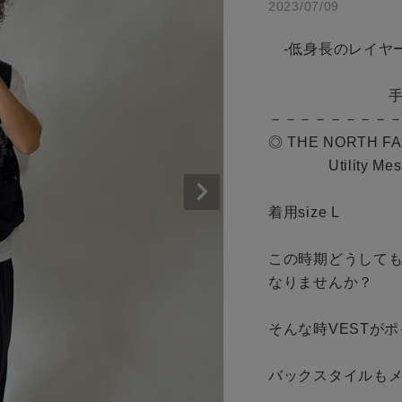
2023/07/09
商品タイプ
　-低身長のレイヤー
通常商品
　　　　　　　　　　
　　　　　　　　手元
アイテムを探す
セール価格
－－－－－－－－－
◎ THE NORTH FAC
条件絞り込み検索
　　　　Utility Mesh 
カテゴリから探す
在庫
着用size L

スタイリングから探す
在庫あり
ブランドから探す
この時期どうしても
WEB限定アイテムを探す
なりませんか？

履き比べ可能商品から探す
そんな時VESTがポ
この条件で絞り込む
お知らせ・ご利用ガイド
バックスタイルもメ