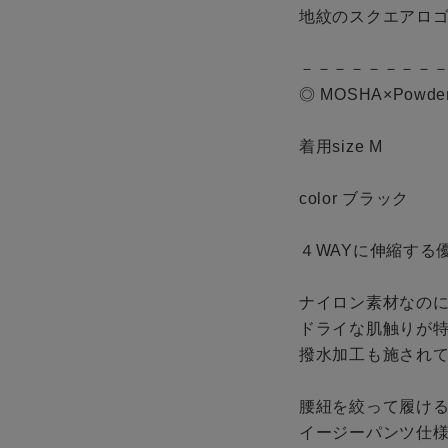
地紋のスクエアロゴ
－－－－－－－－－
◎ MOSHA×Powderho
着用size M

color ブラック

４WAYに伸縮する
ナイロン素材なのに
ドライな肌触りが特
撥水加工も施されて
腰紐を絞って履ける
イージーパンツ仕様