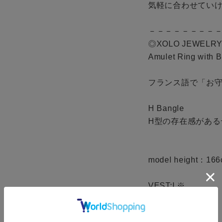
気軽に合わせていけ
－－－－－－－－－
◎XOLO JEWELRY
Amulet Ring with Bl
フランス語で「お守
H Bangle

H型の存在感がある
model height：166
VEST:L※

T-SHIRT:L※

PANTS: M※
