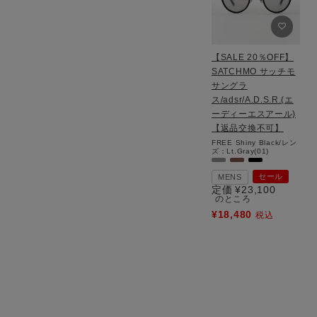
【SALE 20％OFF】
SATCHMO サッチモ
サングラ
ス/adsr/A.D.S.R.(エ
ーディーエスアール)
【返品交換不可】
FREE
Shiny Black/レン
ズ：Lt.Gray(01)
セール
MENS
定価
¥
23,100
のところ
¥
18,480
税込