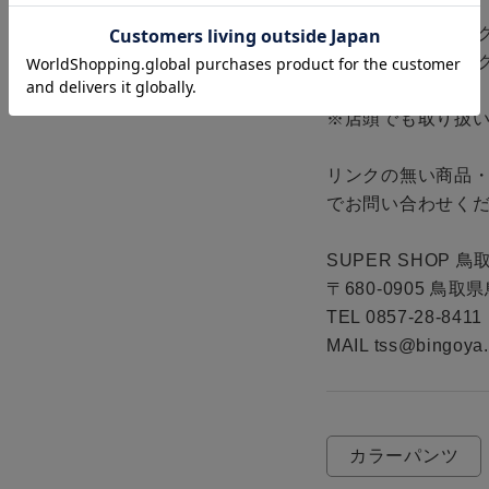
SHOES:27cm※

アクセサリー:リング L
アクセサリー:バングルL
※店頭でも取り扱い
リンクの無い商品
でお問い合わせくだ
SUPER SHOP 鳥取
〒680-0905 鳥
TEL 0857-28-8411

MAIL tss@bingoya.
カラーパンツ