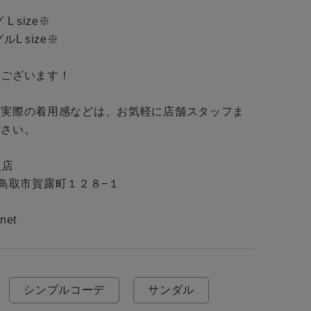
 size※

 size※

ございます！

・実際の着用感などは、お気軽に店舗スタッフま
さい。

店

取県鳥取市賀露町１２８−１

net
シンプルコーデ
サンダル