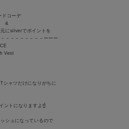
ドコーデ

予約商品
&

にsilverでポイントを

BINGOYAについて
WEB限定
－－－－－－－－－ーーー

E 

店舗一覧
Vest 

会社概要
採用情報
在庫なし含む
ギフトカード
Tシャツだけになりがちに

イントになりますよ☝️

ッシュになっているので
