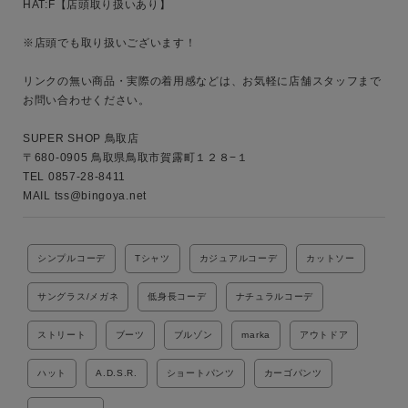
HAT:F【店頭取り扱いあり】

※店頭でも取り扱いございます！

リンクの無い商品・実際の着用感などは、お気軽に店舗スタッフまで
お問い合わせください。

SUPER SHOP 鳥取店

〒680-0905 鳥取県鳥取市賀露町１２８−１

TEL 0857-28-8411

MAIL tss@bingoya.net
シンプルコーデ
Tシャツ
カジュアルコーデ
カットソー
サングラス/メガネ
低身長コーデ
ナチュラルコーデ
ストリート
ブーツ
ブルゾン
marka
アウトドア
ハット
A.D.S.R.
ショートパンツ
カーゴパンツ