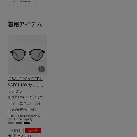
and wander
着用アイテム
【SALE 20％OFF】
SATCHMO サッチモ
サングラ
ス/adsr/A.D.S.R.(エー
ディーエスアール)
【返品交換不可】
FREE
Shiny Black/レン
ズ：Lt.Gray(01)
セール
MENS
定価
¥
23,100