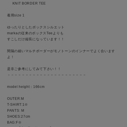
カテゴリ
     KNIT BORDER TEE

着用size 1

サイズ
ゆったりとしたボックスシルエット

markaの従来のボックスTeeよりも

すこしだけ縦長になっています！！

間隔の細いマルチボーダーがモノトーンのインナーでよく合います
ブランド
よ！

是非ご参考にしてみて下さい！！

－－－－－－－－－－－－－－－－－－－－－－

model height：166cm

OUTER:M

T-SHIRT:1※

PANTS: M

SHOES:27cm

BAG:F※
