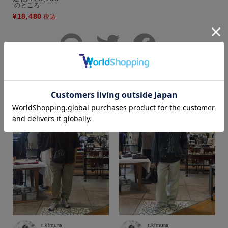
のところ
¥
18,480
税込
カラー
その他のコーディネート
もっと見る
価格
～
商品タイプ
通常商品
予約商品
セール価格
WEB限定
t.kimura
t.kimura