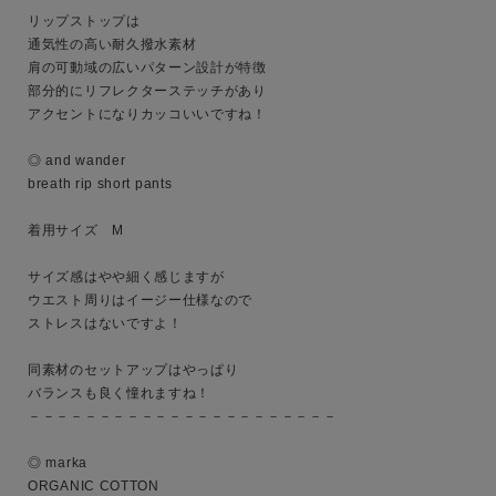
リップストップは

通気性の高い耐久撥水素材

肩の可動域の広いパターン設計が特徴

部分的にリフレクターステッチがあり

アクセントになりカッコいいですね！

◎ and wander

breath rip short pants 

着用サイズ　M

サイズ感はやや細く感じますが

ウエスト周りはイージー仕様なので

キーワード
ストレスはないですよ！

同素材のセットアップはやっぱり

バランスも良く憧れますね！

性別
－－－－－－－－－－－－－－－－－－－－－－

MENS
LADIES
KIDS
◎ marka 

ORGANIC COTTON 
