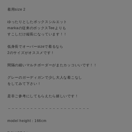
カテゴリ
着用size 2

ゆったりとしたボックスシルエット

markaの従来のボックスTeeよりも

サイズ
すこしだけ縦長になっています！！

低身長でオーバーsizeで着るなら

2のサイズがオススメです！

ブランド
間隔の細いマルチボーダーがまたカッコいいです！！

グレーのガーディガンで少し大人な着こなし

をしてみて下さい！

是非ご参考にしてもらえたら嬉しいです！

－－－－－－－－－－－－－－－－－－－－－－

model height：166cm
