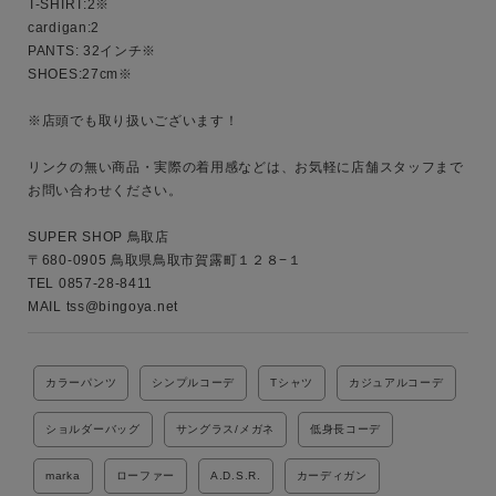
T-SHIRT:2※

cardigan:2

PANTS: 32インチ※

SHOES:27cm※

※店頭でも取り扱いございます！

リンクの無い商品・実際の着用感などは、お気軽に店舗スタッフまで
お問い合わせください。

SUPER SHOP 鳥取店

〒680-0905 鳥取県鳥取市賀露町１２８−１

TEL 0857-28-8411

MAIL tss@bingoya.net
カラーパンツ
シンプルコーデ
Tシャツ
カジュアルコーデ
ショルダーバッグ
サングラス/メガネ
低身長コーデ
marka
ローファー
A.D.S.R.
カーディガン