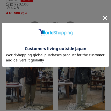
定価
¥
23,100
のところ
¥
18,480
税込
カラー
その他のコーディネート
もっと見る
価格
～
商品タイプ
通常商品
予約商品