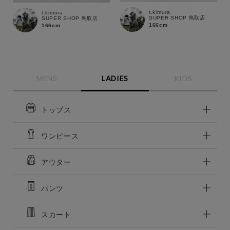
t.kimura
t.kimura
SUPER SHOP 鳥取店
SUPER SHOP 鳥取店
この条件で絞り込む
166cm
166cm
MENS
LADIES
KIDS
トップス
ワンピース
アウター
パンツ
スカート