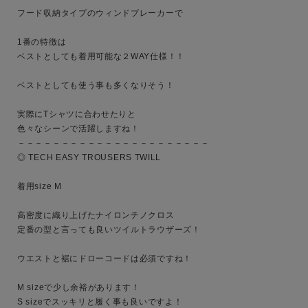
フード収納タイプのウィンドブレーカーで

キーワード
1番の特徴は

ベストとしても着用可能な２WAY仕様！！

ベストとしても使う事も多くなりそう！

性別
実際にTシャツに合わせたりと

MENS
LADIES
KIDS
色々なシーンで活躍しますね！

－－－－－－－－－－－－－－－－－－－－－－

◎ TECH EASY TROUSERS TWILL

カテゴリ
着用size M

高密度に織り上げたナイロンチノクロス

サイズ
定番の型と言っても良いツイルトラウザーズ！

ウエストと裾にドローコードは必須ですね！

ブランド
M sizeで少し余裕があります！

S sizeでスッキリと履く事も良いですよ！
