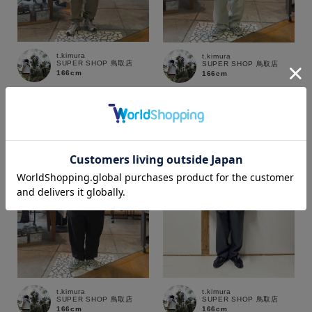
t.kimura
t.kimura
SUPER SHOP 鳥取店
SUPER SHOP 鳥取店
166cm
166cm
カラー
価格
～
商品タイプ
t.kimura
t.kimura
SUPER SHOP 鳥取店
SUPER SHOP 鳥取店
通常商品
予約商品
166cm
166cm