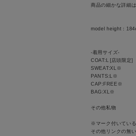
商品の細かな詳細は
model height：184
-着用サイズ-

COAT:L [店頭限定]

SWEAT:XL※

PANTS:L※

CAP:FREE※

BAG:XL※

その他私物

※マーク付いている
その他リンクの無