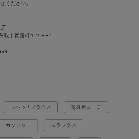
せください。

店

取県鳥取市賀露町１２８−１

et

シャツ / ブラウス
高身長コーデ
カットソー
スラックス