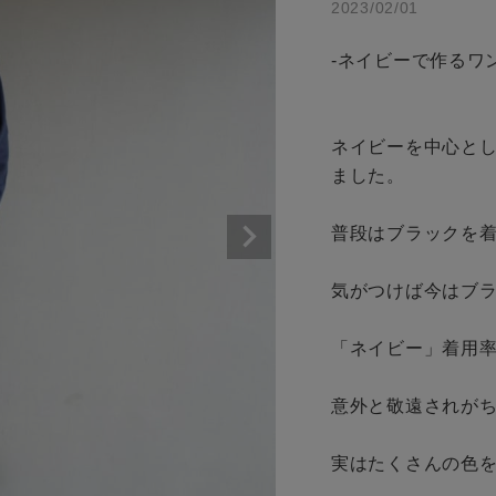
2023/02/01
商品タイプ
アイテムを探す
-ネイビーで作るワン
通常商品
条件絞り込み検索
セール価格
ネイビーを中心と
カテゴリから探す
ました。

スタイリングから探す
在庫
普段はブラックを着
ブランドから探す
WEB限定アイテムを探す
在庫あり
気がつけば今はブラ
履き比べ可能商品から探す
「ネイビー」着用率
お知らせ・ご利用ガイド
意外と敬遠されがち
この条件で絞り込む
お知らせ
実はたくさんの色を
ご利用ガイド