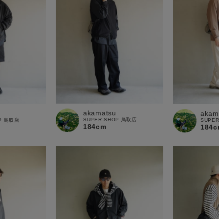
akamatsu
akam
SUPER SHOP 鳥取店
OP 鳥取店
SUPE
184cm
184c