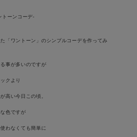
BINGOYAについて
トーンコーデ-

予約商品
店舗一覧
WEB限定
した「ワントーン」のシンプルコーデを作ってみ
会社概要
採用情報
る事が多いのですが

ギフトカード
在庫なし含む
ックより

が高い今日この頃。

な色ですが

使わなくても簡単に
