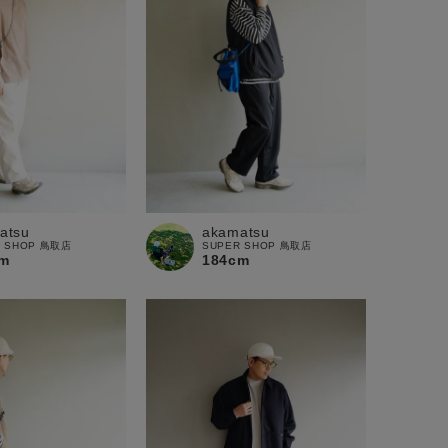
atsu
akamatsu
R SHOP 鳥取店
SUPER SHOP 鳥取店
m
184cm